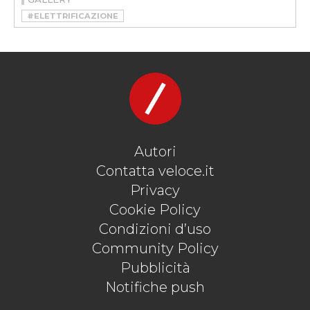
#ELETTRIFICAZIONE
#IBRIDE PLUG-IN CONSUMI
#IBRIDE PLUG-IN CONSUMI REALI
#PHEV
#PHEV CONSUMI
#PHEV CONSUMI REALI
#VELOCEKW
#WHICH
Autori
Contatta veloce.it
Privacy
Cookie Policy
Condizioni d’uso
Community Policy
Pubblicità
Notifiche push