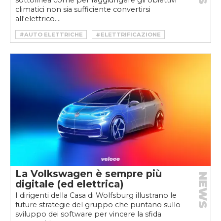
sottolinea come per raggiungere gli obiettivi
climatici non sia sufficiente convertirsi
all'elettrico....
#AUTO ELETTRICHE
#ELETTRIFICAZIONE
#EV
#KEARNEY
#POLESTAR
#RIVIAN
#SOSTENIBILITÀ
#VELOCEKW
La Volkswagen è sempre più
NEWS
digitale (ed elettrica)
I dirigenti della Casa di Wolfsburg illustrano le
future strategie del gruppo che puntano sullo
sviluppo dei software per vincere la sfida