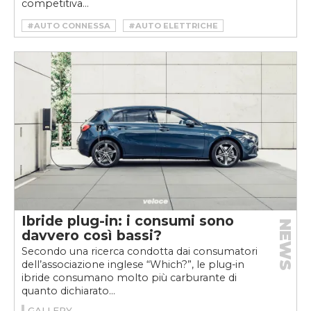
competitiva...
#AUTO CONNESSA
#AUTO ELETTRICHE
#DIGITAL
#ELETTRIFICAZIONE
#EV
#VELOCEKW
#VOLKSWAGEN
#VOLKSWAGEN ID
Ibride plug-in: i consumi sono
NEWS
davvero così bassi?
Secondo una ricerca condotta dai consumatori
dell’associazione inglese “Which?”, le plug-in
ibride consumano molto più carburante di
quanto dichiarato...
GALLERY