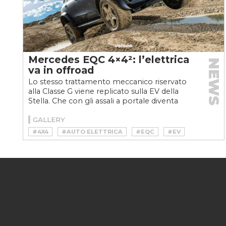
Mercedes EQC 4×4²: l’elettrica
NEWS
va in offroad
Lo stesso trattamento meccanico riservato
alla Classe G viene replicato sulla EV della
Stella. Che con gli assali a portale diventa
un'arma da...
GALLERY
#4X4
#AUTO ELETTRICA
#EQC
#EV
#FUORISTRADA
#MERCEDES EQC
#OFFROAD
#SUV
#VELOCEKW