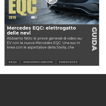
Mercedes EQC: elettrogatto
GUIDA
delle nevi
Abbiamo fatto le prove generali di video-su-
EV con la nuova Mercedes EQC. Una suv in
linea con le aspettative della Stella, che
abbiamo portato...
#EQC
#MASSIMO ARDUINI
#MERCEDES
#SNOW
#SUV
#VELOCEKW