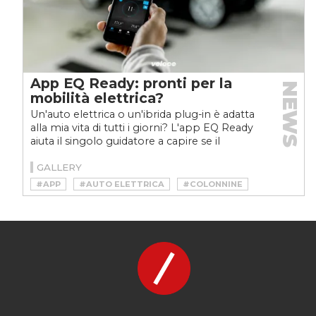
App EQ Ready: pronti per la
NEWS
mobilità elettrica?
Un'auto elettrica o un'ibrida plug-in è adatta
alla mia vita di tutti i giorni? L'app EQ Ready
aiuta il singolo guidatore a capire se il
passaggio...
GALLERY
#APP
#AUTO ELETTRICA
#COLONNINE
#EQC
#EV
#MERCEDES
#PLU-IN HYBRID
#STAZIONI DI RICARICA
#VELOCEKW