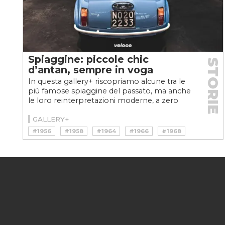
Spiaggine: piccole chic
STORIE
d’antan, sempre in voga
In questa gallery+ riscopriamo alcune tra le
più famose spiaggine del passato, ma anche
le loro reinterpretazioni moderne, a zero
emissioni
GALLERY+
#1956
#1958
#1964
#1966
#1968
#1969
#1971
#4X4
#500
#600
#CARCULTURE
#CITROEN
#COOL
#DAF
#E-MEHARI
#E-PLEIN AIR
#ERCOLE SPADA
#EV
#FERVES
#FIAT
#FRUA
#GARAGE ITALIA
#GHIA
#GIANNI AGNELLI
#ICON-E
#JOLLY
#JUNGLA
#KINI
#MEHARI
#MICHELOTTI
#MINI
#MOKE