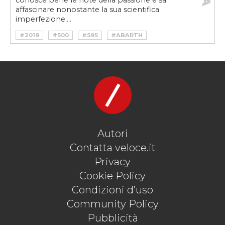
conosce bene le note della passione e sa
affascinare nonostante la sua scientifica
imperfezione....
#2019
#500
#595
#ABARTH
#AKRAPOVIČ
#ESSEESSE
#HOTHATCH
#SABELT
Autori
Contatta veloce.it
Privacy
Cookie Policy
Condizioni d’uso
Community Policy
Pubblicità