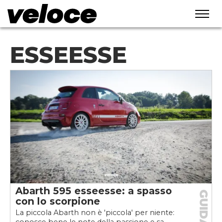
ESSEESSE
Abarth 595 esseesse: a spasso
GUIDA
con lo scorpione
La piccola Abarth non è 'piccola' per niente: