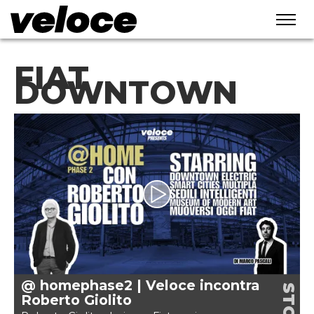
FIAT
DOWNTOWN
@ homephase2 | Veloce incontra
Roberto Giolito