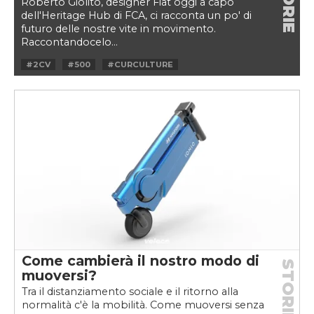
STORIE
Roberto Giolito, designer Fiat oggi a capo
dell'Heritage Hub di FCA, ci racconta un po' di
futuro delle nostre vite in movimento.
Raccontandocelo...
#2CV
#500
#CURCULTURE
#DANTE GIACOSA
#EV
#FCA
#FCA HERITAGE
#FIAT
#FIAT DOWNTOWN
#LEGO
#MAGGIOLINO
#MONOVOLUME
#MULTIPLA
#ROBERTO GIOLITO
#SMART
#TOPOLINO
#VELOCEKW
Come cambierà il nostro modo di
STORIE
muoversi?
Tra il distanziamento sociale e il ritorno alla
normalità c'è la mobilità. Come muoversi senza