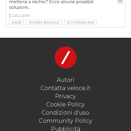
mettersi a rischio? Ecco alcune possibili
soluzioni...
GALLERY
#AMI
#CHRIS BANGLE
#CITROEN AMI
#CONCEPT
#ELON MUSK
#FIAT DOWNTOWN
#HYUNDAI IONIQ
#MONOPATTINO
#ROBERTO GIOLITO
#SCOOTER
#TESLA
#VELOCEKW
Autori
Contatta veloce.it
Privacy
Cookie Policy
Condizioni d’uso
Community Policy
Pubblicità