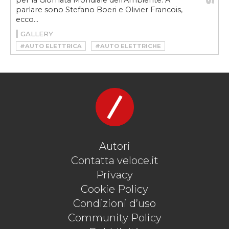
per la Giornata Mondiale dell'Ambiente. A
parlare sono Stefano Boeri e Olivier Francois,
ecco...
GALLERY
#AUTO ELETTRICA
#AUTO ELETTRICHE
#FIAT
#FIAT ELETTRICA
#FIAT NUOVA 500
#METROPOLI
#MOBILITÀ SOSTENIBILE
#OLIVIER FRANCOIS
#STEFANO BOERI
#STELLANTIS
#VELOCEKW
Autori
Contatta veloce.it
Privacy
Cookie Policy
Condizioni d’uso
Community Policy