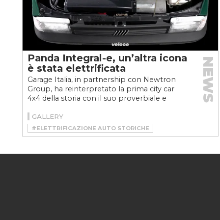
Panda Integral-e, un’altra icona
NEWS
è stata elettrificata
Garage Italia, in partnership con Newtron
Group, ha reinterpretato la prima city car
4x4 della storia con il suo proverbiale e
stiloso savoir-faire...
GALLERY
#ELETTRIFICAZIONE AUTO STORICHE
#FIAT PANDA
#FIAT PANDA 4X4
#FIAT PANDA ELETTRICA
#FIAT PANDA INTEGRAL-E
#GARAGE ITALIA
#GARAGE ITALIA PANDA ELETTRICA
#NEWTRON
#VELOCEKW