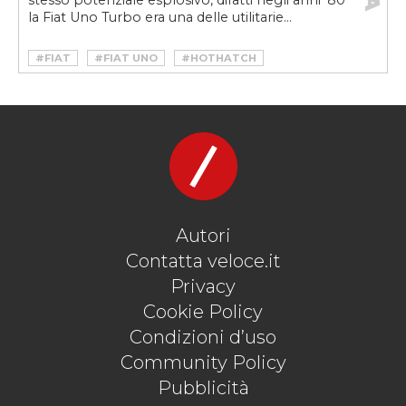
stesso potenziale esplosivo, difatti negli anni ’80
la Fiat Uno Turbo era una delle utilitarie...
#FIAT
#FIAT UNO
#HOTHATCH
Autori
Contatta veloce.it
Privacy
Cookie Policy
Condizioni d’uso
Community Policy
Pubblicità