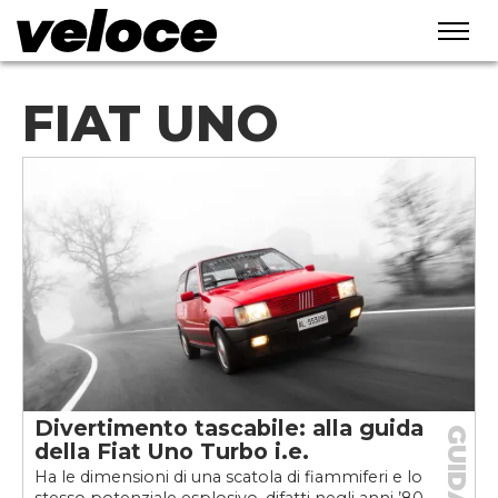
FIAT UNO
Divertimento tascabile: alla guida
GUIDA
della Fiat Uno Turbo i.e.
Ha le dimensioni di una scatola di fiammiferi e lo