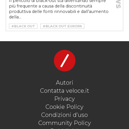
Il pericolo di black-out sta diventando sempre
più frequente a causa della discontinuità
produttiva delle fonti rinnovabili e dall’aumento
della...
#BLACK OUT
#BLACK OUT EUROPA
#CALO DI TENSIONE RETE ELETTRICA
#ENERGIA RINNOVABILE
#ENERGIA SOLARE
#FONTI RINNOVANIBILI
#MOBILITÀ ELETTRICA
#MOBILITÀ SOSTENIBILE
#VELOCEKW
Autori
Contatta veloce.it
Privacy
Cookie Policy
Condizioni d’uso
Community Policy