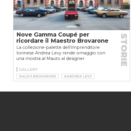
Nove Gamma Coupé per
STORIE
ricordare il Maestro Brovarone
La collezione-palette dell’imprenditore
torinese Andrea Levy rende omaggio con
una mostra al Mauto al designer
piemontese, scomparso un anno...
GALLERY
#ALDO BROVARONE
#ANDREA LEVY
#BROVARONE
#GAMMA A COLORI
#MAUTO
#MUSEO NAZIONALE DELL’AUTOMOBILE DI TORINO