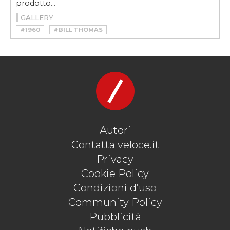
prodotto...
GALLERY
#1960
#BILL THOMAS
#BILL THOMAS RACE CARS
#BOB AUXIER
#CARROLL SHELBY
#CHEETAH
#COBRA
#CORVETTE 327
#GENERAL MOTORS
#MUNCIE
#NASCAR
#V8
Autori
Contatta veloce.it
Privacy
Cookie Policy
Condizioni d’uso
Community Policy
Pubblicità