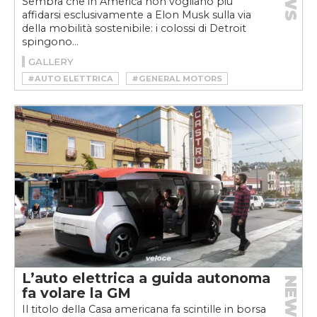
Sembra che in America non vogliano più
affidarsi esclusivamente a Elon Musk sulla via
della mobilità sostenibile: i colossi di Detroit
spingono...
GALLERY
#AUTO ELETTRICA
#GENERAL MOTORS
#GM
#PIANO INDUSTRIALE GM
#PICK-UP
#SUV
#VELOCEKW
L’auto elettrica a guida autonoma
NEWS
fa volare la GM
Il titolo della Casa americana fa scintille in borsa