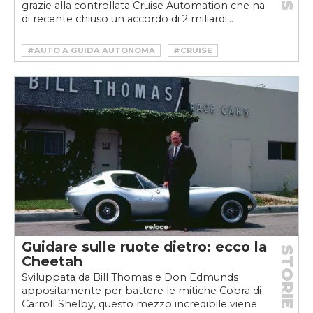
grazie alla controllata Cruise Automation che ha
di recente chiuso un accordo di 2 miliardi...
#AUTO A GUIDA AUTONOMA
#CRUISE
#CRUISE AUTOMATION
#CRUISE ORIGIN
#GENERAL MOTORS
#GM
#GUIDA AUTONOMA
#SAN FRANCISCO
#SPERIMENTAZIONE AUTO A GUIDA AUTONOMA
#STARTUP
#TEST AUTO A GUIDA AUTONOMA
#VELOCEKW
Guidare sulle ruote dietro: ecco la
STORIE
Cheetah
Sviluppata da Bill Thomas e Don Edmunds
appositamente per battere le mitiche Cobra di
Carroll Shelby, questo mezzo incredibile viene