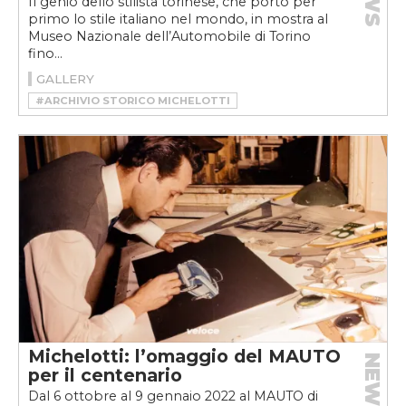
Il genio dello stilista torinese, che portò per
primo lo stile italiano nel mondo, in mostra al
Museo Nazionale dell’Automobile di Torino
fino...
GALLERY
#ARCHIVIO STORICO MICHELOTTI
#CAR DESIGN
#DESIGNER
#GIOVANNI MICHELOTTI
#MAUTO
#MAUTO MICHELOTTI WORLD
#MICHELOTTI WORLD
Michelotti: l’omaggio del MAUTO
NEWS
per il centenario
Dal 6 ottobre al 9 gennaio 2022 al MAUTO di