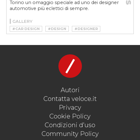
Torino un omaggio speciale ad uno dei designer
automotive più eclettici di sempre.
GALLERY
#CAR DESIGN
#DESIGN
#DESIGNER
#GIOVANNI MICHELOTTI
#MAUTO
#MICHELOTTI
#MUSEO NAZIONALE DELL’AUTOMOBILE DI TORINO
Autori
Contatta veloce.it
Privacy
Cookie Policy
Condizioni d’uso
Community Policy