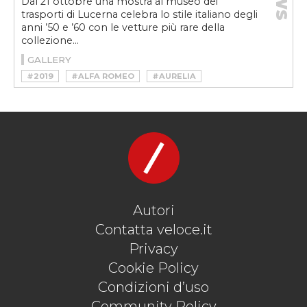
Dal 21 ottobre una mostra al museo dei
trasporti di Lucerna celebra lo stile italiano degli
anni ’50 e ’60 con le vetture più rare della
collezione...
GALLERY
#2019
#ALFA ROMEO
#AURELIA
#BERTONE
#CARS AND FASHION
#FLAMINIA
#GHIA
#GIOVANNI MICHEOTTI
#GIULIA
#LANCIA
#MILA SCHÖN
#MOSTRA
#MUSEO SVIZZERO DEI TRASPORTI DI LUCERNA
#PININFARINA
#VIGNALE
#VINTAGE
#ZAGATO
Autori
Contatta veloce.it
Privacy
Cookie Policy
Condizioni d’uso
Community Policy