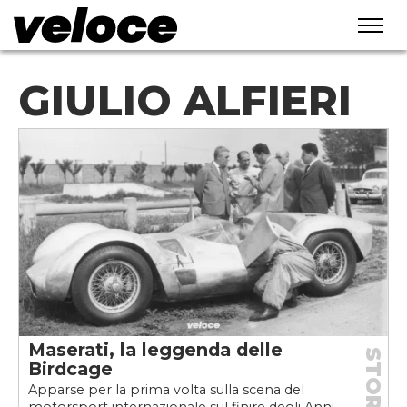
GIULIO ALFIERI
Maserati, la leggenda delle
STORIE
Birdcage
Apparse per la prima volta sulla scena del