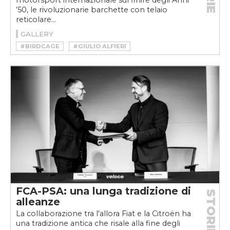
motorsport internazionale sul finire degli Anni
’50, le rivoluzionarie barchette con telaio
reticolare...
GALLERY
#BIRDCAGE
#GIULIO ALFIERI
#MASERATI
#MASERATI BIRDCAGE
#MASERATI BIRDCAGE 75TH
#MASERATI BIRDCAGE TIPO 60
#MASERATI BIRDCAGE TIPO 61
#MASERATI BIRDCAGE TIPO 63
#MASERATI BIRDCAGE TIPO 64
#MASERATI BIRDCAGE TIPO 65
#MASERATIWEEK
#PININFARINA
FCA-PSA: una lunga tradizione di
STORIE
alleanze
La collaborazione tra l'allora Fiat e la Citroën ha
una tradizione antica che risale alla fine degli