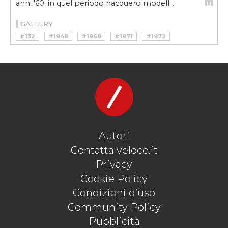
anni '60: in quel periodo nacquero modelli...
GALLERY
#132
#1948
#1968
#1971
#1972
#200
#2CV
#AUDI
#BORA
#CITROEN
#CX
#DE TOMASO
#DINO
#DS
#DYANE
#FCA
#FIAT
#GIULIO ALFIERI
#GS
#GT4
#LAMBORGHINI
#MASERATI
#MERAK
#MICHELIN
#PEUGEOT
#PSA
#QUATTROPORTE
#SM
#URRACO
#V6
#V8
Autori
Contatta veloce.it
Privacy
Cookie Policy
Condizioni d’uso
Community Policy
Pubblicità