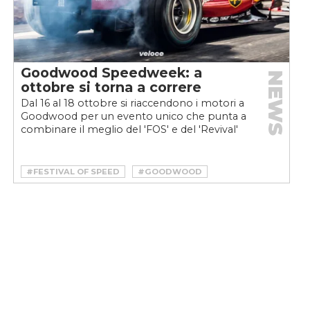
Goodwood Speedweek: a
NEWS
ottobre si torna a correre
Dal 16 al 18 ottobre si riaccendono i motori a
Goodwood per un evento unico che punta a
combinare il meglio del 'FOS' e del 'Revival'
#FESTIVAL OF SPEED
#GOODWOOD
#GOODWOOD FESTIVAL OF SPEED
#GOODWOOD REVIVAL
#GOODWOOD SPEEDWEEK
#MOTORSPORT
#RACING
#SPEEDWEEK
#VINTAGE