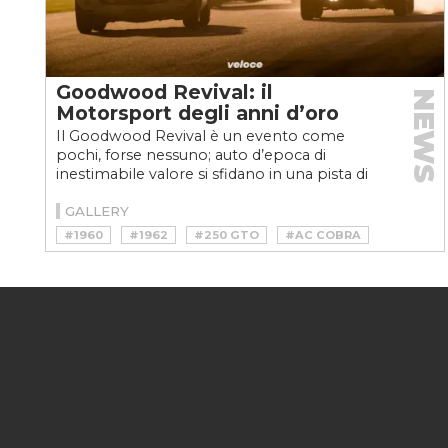
Goodwood Revival: il
NEWS
Motorsport degli anni d’oro
Il Goodwood Revival è un evento come
pochi, forse nessuno; auto d’epoca di
inestimabile valore si sfidano in una pista di
campagna, in puro stile...
GALLERY
#1960
#1962
#250 GTO
#AC COBRA
#ALFA ROMEO
#DB4 GT
#FERRARI
#GIULIETTA
#GOODWOOD
#GOODWOOD REVIVAL
#REVIVAL
#SPRINT
#ZAGATO