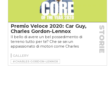
Premio Veloce 2020: Car Guy,
STORIE
Charles Gordon-Lennox
Il bello di avere un bel possedimento di
terreno tutto per te? Che se sei un
appassionato di motori come Charles
Gordon-Lennox puoi fare le cose...
GALLERY
#CHARLES GORDON-LENNOX
#DUCA DI RICHMOND
#FOS
#GOODWOOD
#GOODWOOD FESTIVAL OF SPEED
#GOODWOOD FOS
#GOODWOOD REVIVAL
#MOTORSPORT
#PREMIOVELOCE
#PREMIOVELOCE2020
#PREMIOVELOCECORE
#RACING
#SUPERCAR
#VELOCE AWARDS
#VINTAGE