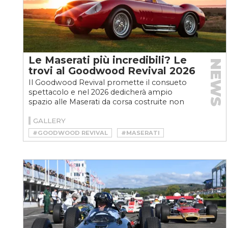
Le Maserati più incredibili? Le
NEWS
trovi al Goodwood Revival 2026
Il Goodwood Revival promette il consueto
spettacolo e nel 2026 dedicherà ampio
spazio alle Maserati da corsa costruite non
oltre il 1966
GALLERY
#GOODWOOD REVIVAL
#MASERATI
#MASERATI CLASSICHE