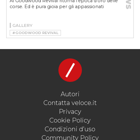
Al Goodwood Revival ritorna l'epoca d'oro delle
corse. Ed è pura gioia per gli appassionati
GALLERY
#GOODWOOD REVIVAL
#GOODWOOD REVIVAL 2024
Autori
Contatta veloce.it
Privacy
Cookie Policy
Condizioni d’uso
Community Policy