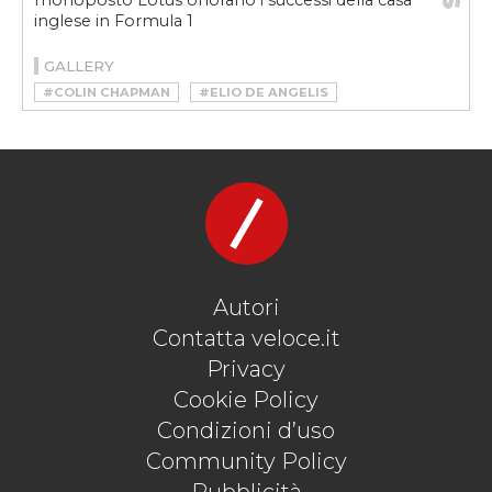
monoposto Lotus onorano i successi della casa
inglese in Formula 1
GALLERY
#COLIN CHAPMAN
#ELIO DE ANGELIS
#ELISE SPORT 220
#EMERSON FITTIPALDI
#GRAHAM HILL
#LOTUS
#LOTUS ELISE CLASSIC HERITAGE EDITION
#LOTUS ELISE SPORT 220
#LOTUS TYPE 18
#LOTUS TYPE 49B
#LOTUS TYPE 72D
#LOTUS TYPE 81
#MARIO ANDRETTI
#NIGEL MANSELL
#STIRLING MOSS
Autori
Contatta veloce.it
Privacy
Cookie Policy
Condizioni d’uso
Community Policy