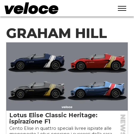
GRAHAM HILL
Lotus Elise Classic Heritage:
NEWS
ispirazione F1
Cento Elise in quattro speciali livree ispirate alle