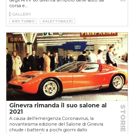
corsa e...
GALLERY
#911 TURBO
#ALETTONAZZI
#ALETTONAZZIWEEKVELOCE
#ALETTONE
#BERTONE
#BERTONE PANTHER
#BMW M3
#COSWORTH
#DODGE CHARGER
#FERRARI
#FERRARI F40
#FERRARI F50
#FERRARI GTO EVOLUZIONE
#FORD
#GTO
#HOTHATCH
#JDM
#M3 E30
#MANSOUR OJJEH
#MUSCLE CAR
#PLAYMOUTH ROAD RUNNER SUPERBIRD
#PORSCHE
#PORSCHE 935
#RS 500
#SIERRA RS COSWORTH
#SPOILER
#SUPRA
#TOYOTA SUPRA
#WEEKVELOCE
Ginevra rimanda il suo salone al
STORIE
2021
A causa dell’emergenza Coronavirus, la
novantesima edizione del Salone di Ginevra
chiude i battenti a pochi giorni dallo