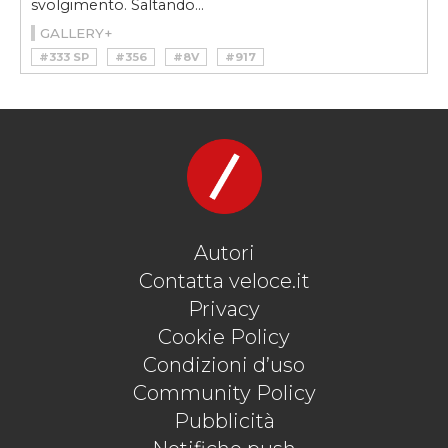
svolgimento. Saltando...
GALLERY+
#333 SP
#356
#8V
#917
#BUGATTI
#COUNTACH
#E-TYPE
#EB 110
#FERRARI
#FERRARI MODULO
#FIAT
#FIAT 8V
#GIMS
#GINEVRA
#GTO
#HORACIO PAGANI
#JAGUAR
#LAMBORGHINI
#MCLAREN
#MIURA
#P1
#PAGANI
#PORSCHE
#SALONE DI GINEVRA
Autori
Contatta veloce.it
Privacy
Cookie Policy
Condizioni d’uso
Community Policy
Pubblicità