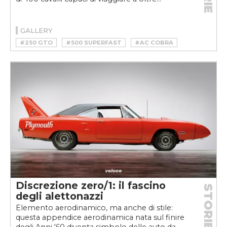
GALLERY
#250 GTO
#500 SUPERFAST
#AC COBRA
#CARROLL SHELBY
#COBRA
#FERRARI
#FORD
#FORD GT
#FORD GT40
#GT40
#GTO
#MONSTER OF SPEED
#SHELBY
#SUPERFAST
#V12
#V8
Discrezione zero/1: il fascino
STORIE
degli alettonazzi
Elemento aerodinamico, ma anche di stile:
questa appendice aerodinamica nata sul finire
degli Anni '60 diventa simbolo delle auto da