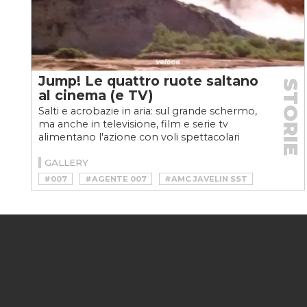
Jump! Le quattro ruote saltano
STORIE
al cinema (e TV)
Salti e acrobazie in aria: sul grande schermo,
ma anche in televisione, film e serie tv
alimentano l'azione con voli spettacolari
sulle quattro...
GALLERY
#007
#AGENTE 007
#AMC JAVELIN SST
#BULLITT
#CANNONBALL
#DODGE CHARGER R/T
#ELEANOR
#FAST & FURIOUS
#FAST & FURIOUS 7
#FERRARI 250 GT CALIFORNIA SPIDER
#FERRIS BUELLER’S DAY OFF
#FORD MUSTANG
#FORD MUSTANG BULLITT
#FORD MUSTANG SPORTSROOF