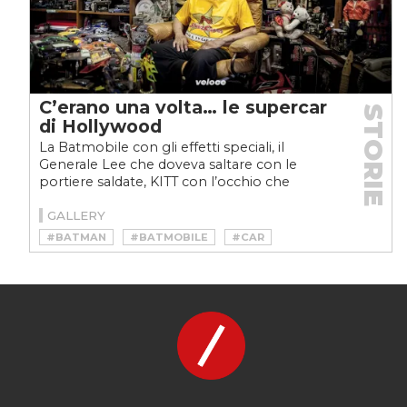
C’erano una volta… le supercar
STORIE
di Hollywood
La Batmobile con gli effetti speciali, il
Generale Lee che doveva saltare con le
portiere saldate, KITT con l’occhio che
vedeva la strada… Tutte...
GALLERY
#BATMAN
#BATMOBILE
#CAR
#FERRARI
#GENERALE LEE
#GEORGE BARRIS
#GHIA
#HAZZARD
#HOLLYWOOD
#JAMES DEAN
#KITT
#LAMBORGHINI
#LINCOLN FUTURA
#MAN
#MASERATI
#PORSCHE
#STORY
#SUPERCAR