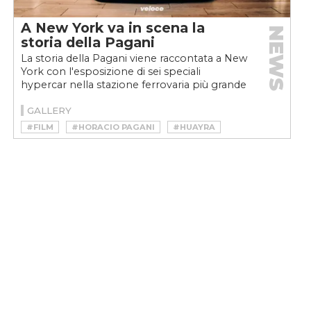
A New York va in scena la
NEWS
storia della Pagani
La storia della Pagani viene raccontata a New
York con l'esposizione di sei speciali
hypercar nella stazione ferrovaria più grande
del mondo
GALLERY
#FILM
#HORACIO PAGANI
#HUAYRA
#NEW YORK
#PAGANI
#PIRELLI
#ZONDA