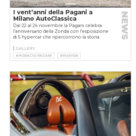
I vent’anni della Pagani a
NEWS
Milano AutoClassica
Dal 22 al 24 novembre la Pagani celebra
l’anniversario della Zonda con l’esposizione
di 5 hypercar che ripercorrono la storia
dell’azienda di...
GALLERY
#HORACIO PAGANI
#HUAYRA
#HUAYRA ROADSTER
#MILANO AUTOCLASSICA
#PAGANI
#ZONDA
#ZONDA F
#ZONDA ROADSTER