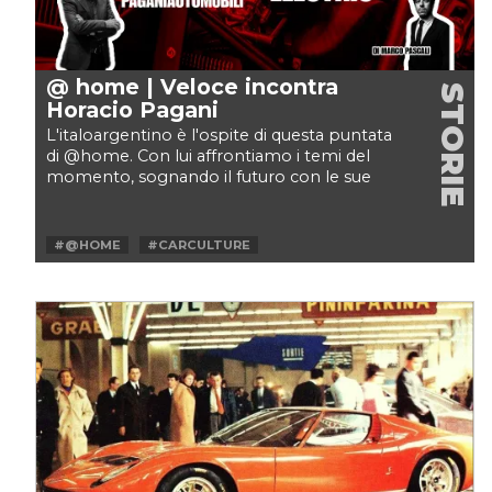
@ home | Veloce incontra
STORIE
Horacio Pagani
L'italoargentino è l'ospite di questa puntata
di @home. Con lui affrontiamo i temi del
momento, sognando il futuro con le sue
prossime creazioni...
#@HOME
#CARCULTURE
#HORACIO PAGANI
#HUAYRA
#INTERVISTA
#MODENA DESIGN
#ZONDA