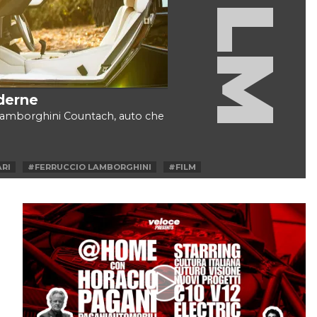
FILM
derne
la Lamborghini Countach, auto che
RI
#FERRUCCIO LAMBORGHINI
#FILM
#MARCELLO GANDINI
IO REGGIANI
#MIURA
#PAOLO STANZANI