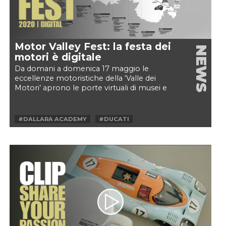
Motor Valley Fest: la festa dei
NEWS
motori è digitale
Da domani a domenica 17 maggio le
eccellenze motoristiche della ‘Valle dei
Motori’ aprono le porte virtuali di musei e
autodromi a tutti gli...
#DALLARA ACADEMY
#DUCATI
#HORACIO PAGANI
#HYPERCAR
#MADE IN ITALY
#MASERATI INNOVATION LAB
#MOTOR VALLEY
#MOTOR VALLEY FEST
#MOTORVALLEY
#MOTORVALLEYFEST
#MUSEO HORACIO PAGANI
#MUSEO LAMBORGHINI
#PAGANI
#SUPERCAR