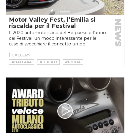
Motor Valley Fest, l’Emilia si
NEWS
riscalda per il Festival
Il 2020 automobilistico del Belpaese è l’anno
dei Festival, un modo interessante per le
case di svecchiare il concetto un po’
appannato dei saloni....
GALLERY
#DALLARA
#DUCATI
#EMILIA
#FERRARI
#HORACIO PAGANI
#LAMBORGHINI
#MOTOR VALLEY FEST
#PAGANI
#SUPERCAR