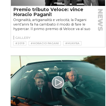
Premio tributo Veloce: vince
NEWS
Horacio Pagani!
Originalità, artigianalità e velocità; la Pagani
vent’anni fa ha cambiato il modo di fare le
hypercar. Il primo premio di Veloce va al suo
fondatore...
GALLERY
#2019
#HORACIO PAGANI
#HUAYRA
#MILANO AUTOCLASSICA
#PAGANI
#TRIBUTO VELOCE
#ZONDA