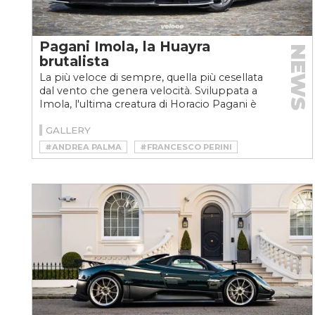
Pagani Imola, la Huayra
NEWS
brutalista
La più veloce di sempre, quella più cesellata
dal vento che genera velocità. Sviluppata a
Imola, l'ultima creatura di Horacio Pagani è
spregiudicata:...
GALLERY
#ANDREA PALMA
#FRANCESCO PERINI
#HORACIO PAGANI
#HUAYRA
#HUAYRA BC ROADSTER
#HYPERCAR
#IMOLA
#PAGANI
#TRACKDAY
#V12