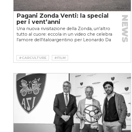
Pagani Zonda Venti: la special
NEWS
per i vent’anni
Una nuova rivisitazione della Zonda, un'altro
tutto al cuore: eccola in un video che celebra
l'amore dell'italoargentino per Leonardo Da
Vinci...
#CARCULTURE
#FILM
#HORACIO PAGANI
#HYPERCAR
#PAGANI
#VENTI
#ZONDA