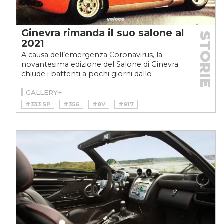
Ginevra rimanda il suo salone al
STORIE
2021
A causa dell’emergenza Coronavirus, la
novantesima edizione del Salone di Ginevra
chiude i battenti a pochi giorni dallo
svolgimento. Saltando...
GALLERY+
#333 SP
#356
#8V
#917
#BUGATTI
#COUNTACH
#E-TYPE
#EB 110
#FERRARI
#FERRARI MODULO
#FIAT
#FIAT 8V
#GIMS
#GINEVRA
#GTO
#HORACIO PAGANI
#JAGUAR
#LAMBORGHINI
#MCLAREN
#MIURA
#P1
#PAGANI
#PORSCHE
#SALONE DI GINEVRA