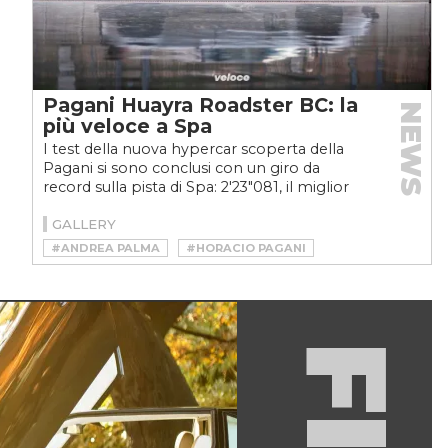
Pagani Huayra Roadster BC: la
NEWS
più veloce a Spa
I test della nuova hypercar scoperta della
Pagani si sono conclusi con un giro da
record sulla pista di Spa: 2'23"081, il miglior
tempo mai registrato...
GALLERY
#ANDREA PALMA
#HORACIO PAGANI
#HUYRA ROADSTER BC
#HYPERCAR
#PAGANI
#PAGANI HUAYRA
#PAGANI HUAYRA ROADSTER BC
#RECORD
#SPA
#V12