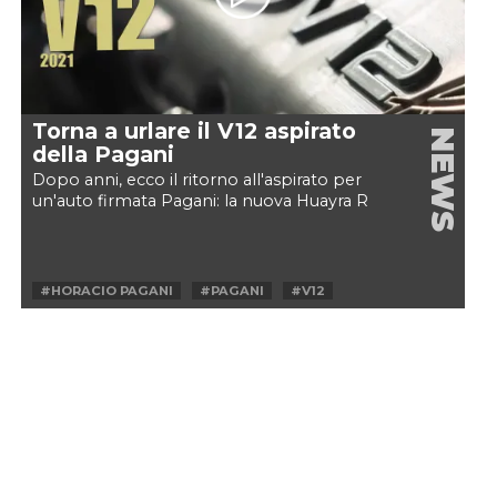
Torna a urlare il V12 aspirato
NEWS
della Pagani
Dopo anni, ecco il ritorno all'aspirato per
un'auto firmata Pagani: la nuova Huayra R
#HORACIO PAGANI
#PAGANI
#V12
#ZONDA
#ZONDA R