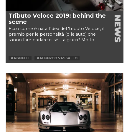
Tributo Veloce 2019: behind the
NEWS
scene
Ecco come è nata l'idea del 'tributo Veloce', il
premio per le personalità (o le auto) che
sanno fare parlare di sé. La giuria? Molto
speciale,...
#AGNELLI
#ALBERTO VASSALLO
#ANONIMA TAPULLI
#CAR & VINTAGE
#COUNTACH
#FILM
#HORACIO PAGANI
#MIKE ROBINSON
#MILANO AUTOCLASSICA
#STRATOS
#TRIBUTO VELOCE
#VELOCE
#ZONDA