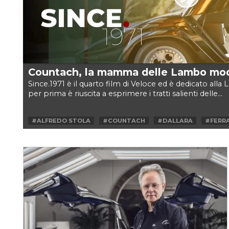
Countach, la mamma delle Lambo mo
Since.1971 è il quarto film di Veloce ed è dedicato al
per prima è riuscita a esprimere i tratti salienti delle...
#ALFREDO STOLA
#COUNTACH
#DALLARA
#FERRA
#GINO MOCCIA
#HORACIO PAGANI
#LAMBORGHINI
#MARCO TRONCHETTI PROVERA
#MASERATI
#MAURIZ
#PIRELLI
#V12
#VALENTINO BALBONI