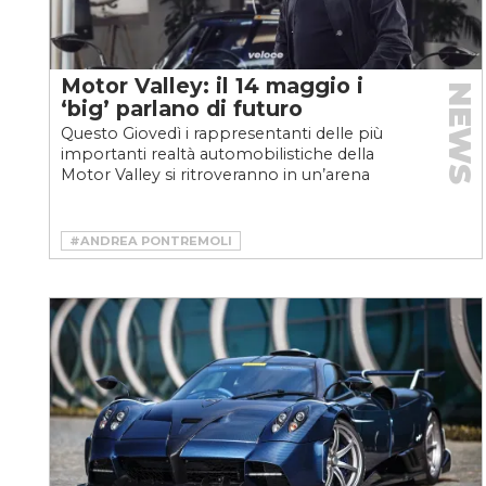
Motor Valley: il 14 maggio i
NEWS
‘big’ parlano di futuro
Questo Giovedì i rappresentanti delle più
importanti realtà automobilistiche della
Motor Valley si ritroveranno in un’arena
digitale per parlare...
#ANDREA PONTREMOLI
#CLAUDIO DOMENICALI
#DALLARA
#DUCATI
#HARALD WESTER
#HORACIO PAGANI
#LAMBORGHINI
#MOTOR VALLEY
#MOTOR VALLEY FEST
#MOTORVALLEY
#PAGANI
#STEFANO DOMENICALI
#WALTER DE SILVA