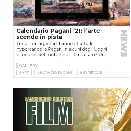
Calendario Pagani ’21: l’arte
NEWS
scende in pista
Tre pittori argentini hanno ritratto le
hypercar della Pagani in alcuni degli luoghi
più iconici del motorsport. Il risultato? Un
calendario...
GALLERY
#ART
#HORACIO PAGANI
#HYPERCAR
#PAGANI
#PAGANI HUAYRA
#PAGANI HUAYRA ROADSTER BC
#PAGANI IMOLA
#PAGANI ZONDA
#V12
#ZONDA