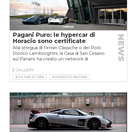
Pagani Puro: le hypercar di
NEWS
Horacio sono certificate
Alla stregua di Ferrari Classiche o del Polo
Storico Lamborghini, la Casa di San Cesario
sul Panaro ha creato un network di
professionisti per...
GALLERY
#24 ORE DI SPA
#HORACIO PAGANI
#HYPERCAR
#PAGANI
#PAGANI HUAYRA
#PAGANI HYPERCAR
#PAGANI PURO