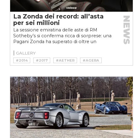
La Zonda dei record: all’asta
NEWS
per sei millioni
La sessione emiratina delle aste di RM
Sotheby’s si conferma ricca di sorprese: una
Pagani Zonda ha superato di oltre un
milione di dollari il...
GALLERY
#2014
#2017
#AETHER
#AGERA
#BARCHETTA
#HORACIO PAGANI
#HYPERCAR
#KOENIGSEGG
#MCLAREN
#MICHAEL SCHUMACHER
#PAGANI
#RM SOTHEBY’S
#SENNA
#V12
#ZONDA