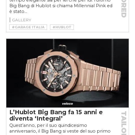
tempo elegante sia per lei che per lui: l'ultimo
Big Bang di Hublot si chiama Millennial Pink ed
è stato...
GALLERY
#GARAGE ITALIA
#HUBLOT
#HUBLOT BIG BANG
#HUBLOT BIG BANG MILLENNIAL PINK
#LAPO ELKANN
#LIMITED EDITION
#MILLENNIAL PINK
#OROLOGIO
#WATCH
L’Hublot Big Bang fa 15 anni e
TAILORED
diventa ‘Integral’
Quest’anno, per il suo quindicesimo
anniversario, il Big Bang si veste del suo primo