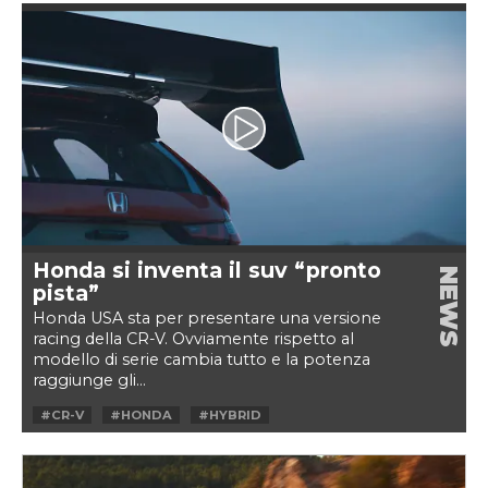
#NUOVA SUPERCAR LAMBORGHINI
#V12
#V12 PLUG-IN
Honda si inventa il suv “pronto
NEWS
pista”
Honda USA sta per presentare una versione
racing della CR-V. Ovviamente rispetto al
modello di serie cambia tutto e la potenza
raggiunge gli...
#CR-V
#HONDA
#HYBRID
#HYBRID RACER