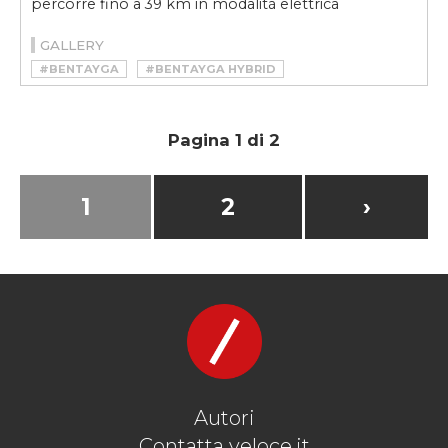
percorre fino a 39 km in modalità elettrica
GALLERY
#BENTAYGA
#BENTAYGA HYBRID
#BENTLEY
#ELECTRIC
#HYBRID
#IBRIDO
#SUV
Pagina 1 di 2
1
2
›
Autori
Contatta veloce.it