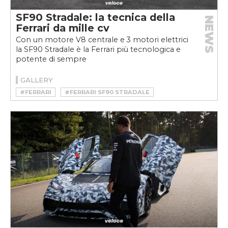
SF90 Stradale: la tecnica della
NEWS
Ferrari da mille cv
Con un motore V8 centrale e 3 motori elettrici
la SF90 Stradale è la Ferrari più tecnologica e
potente di sempre
GALLERY
#FERRARI
#FERRARI SF90 STRADALE
#HYBRID
#HYPERCAR
#SF90 STRADALE
#SUPERCAR
#V8