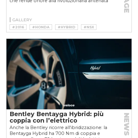
che rende onore alla rivoluzionaria antenata
GALLERY
#2016
#HONDA
#HYBRID
#NSX
#SPORTSCAR
#SUPERCAR
#V6
Bentley Bentayga Hybrid: più
NEWS
coppia con l’elettrico
Anche la Bentley ricorre all'ibridizzazione: la
Bentayga Hybrid ha 700 Nm di coppia e