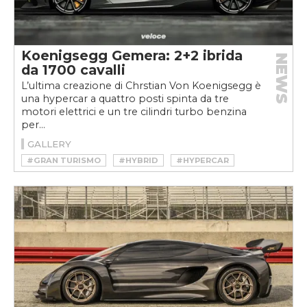
Koenigsegg Gemera: 2+2 ibrida
NEWS
da 1700 cavalli
L’ultima creazione di Chrstian Von Koenigsegg è
una hypercar a quattro posti spinta da tre
motori elettrici e un tre cilindri turbo benzina
per...
GALLERY
#GRAN TURISMO
#HYBRID
#HYPERCAR
#IBRIDO
#KOENIGSEGG
#KOENIGSEGG GEMERA