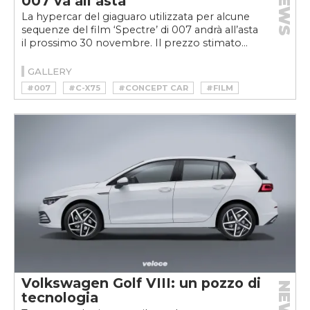
NEWS
007 va all’asta
La hypercar del giaguaro utilizzata per alcune
sequenze del film ‘Spectre’ di 007 andrà all’asta
il prossimo 30 novembre. Il prezzo stimato...
GALLERY
#007
#C-X75
#CONCEPT CAR
#FILM
#HYBRID
#HYPERCAR
#JAGUAR
#JAGUAR C-X75
#JAMES BOND
#STUNT CAR
#V8
Volkswagen Golf VIII: un pozzo di
NEWS
tecnologia