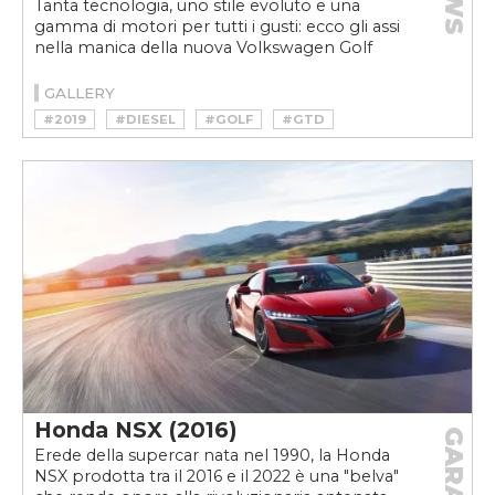
Tanta tecnologia, uno stile evoluto e una
gamma di motori per tutti i gusti: ecco gli assi
nella manica della nuova Volkswagen Golf
GALLERY
#2019
#DIESEL
#GOLF
#GTD
#GTE
#GTI
#HYBRID
#VOLKSWAGEN
#VOLKSWAGEN GOLF
Honda NSX (2016)
GARAGE
Erede della supercar nata nel 1990, la Honda
NSX prodotta tra il 2016 e il 2022 è una "belva"