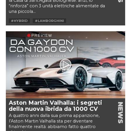
la Casa di Sant'Agata Bolognese: anzi, lo
“rinforza” con 3 unità elettriche alimentate da
una piccola...
#HYBRID
#LAMBORGHINI
#LAMBORGHINI REVUELTO
#SUPERCAR
#V12
Aston Martin Valhalla: i segreti
NEWS
della nuova ibrida da 1000 CV
A quattro anni dalla sua prima apparizione,
l’Aston Martin Valhalla sta per diventare
finalmente realtà: abbiamo fatto quattro