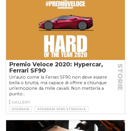
Premio Veloce 2020: Hypercar,
STORIE
Ferrari SF90
Un'auto come la Ferrari SF90 non deve essere
bella o brutta, ma capace di offrire a chiunque
un'emozione da mille cavalli. Non metterla a
punto...
GALLERY
#FERRARI
#FERRARI SF90 STRADALE
#HYBRID
#HYPERCAR
#HYPERCAR IBRIDA
#PREMIOVELOCE
#PREMIOVELOCE2020