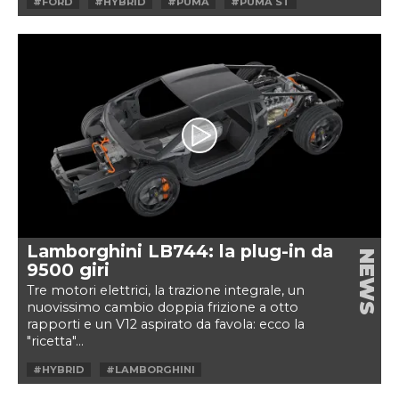
#FORD
#HYBRID
#PUMA
#PUMA ST
Lamborghini LB744: la plug-in da
NEWS
9500 giri
Tre motori elettrici, la trazione integrale, un
nuovissimo cambio doppia frizione a otto
rapporti e un V12 aspirato da favola: ecco la
"ricetta"...
#HYBRID
#LAMBORGHINI
#LAMBORGHINI V12