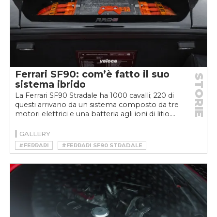
Ferrari SF90: com’è fatto il suo
STORIE
sistema ibrido
La Ferrari SF90 Stradale ha 1000 cavalli; 220 di
questi arrivano da un sistema composto da tre
motori elettrici e una batteria agli ioni di litio....
GALLERY
#FERRARI
#FERRARI SF90 STRADALE
#HYBRID
#HYPERCAR
#IBRIDA RICARICABILE