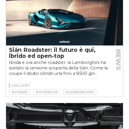
Sián Roadster: il futuro è qui,
NEWS
ibrido ed open-top
Ibrida e ora anche roadster: la Lamborghini ha
svelato la versione scoperta della Sián. Come la
coupe il dodici cilindri urla fino a 8500 giri...
GALLERY
#HYBRID
#HYPERCAR
#LAMBORGHINI
#LAMBORGHINI SIAN
#LAMBORGINI SIAN ROADSTER
#SIAN
#SIAN ROADSTER
#SUPERCAR
#V12