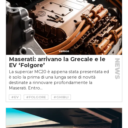
#PREMIOVELOCEHARD
#SF90 STRADALE
#SUPERCAR IBRIDA
#VELOCE AWARDS
Maserati: arrivano la Grecale e le
NEWS
EV ‘Folgore’
La supercar MC20 è appena stata presentata ed
è solo la prima di una lunga serie di novità
destinate a rinnovare profondamente la
Maserati. Entro...
#EV
#FOLGORE
#GHIBLI
#GHIBLI HYBRID
#GRECALE
#HYBRID
#LEVANTE
#MASERATI
#MISTRAL
#TROFEO
#VELOCEKW