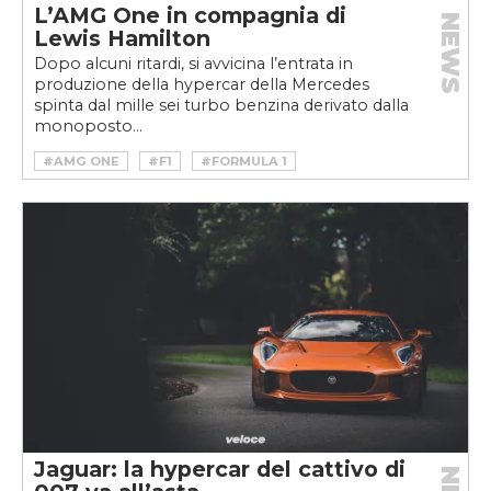
L’AMG One in compagnia di
NEWS
Lewis Hamilton
Dopo alcuni ritardi, si avvicina l’entrata in
produzione della hypercar della Mercedes
spinta dal mille sei turbo benzina derivato dalla
monoposto...
#AMG ONE
#F1
#FORMULA 1
#HAMILTON
#HYBRID
#HYPERCAR
#LEWIS HAMILTON
#MERCEDES
#ONE
Jaguar: la hypercar del cattivo di