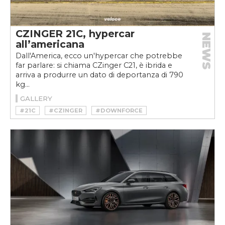
CZINGER 21C, hypercar
NEWS
all’americana
Dall'America, ecco un'hypercar che potrebbe
far parlare: si chiama CZinger C21, è ibrida e
arriva a produrre un dato di deportanza di 790
kg...
GALLERY
#21C
#CZINGER
#DOWNFORCE
#HYBRID
#HYPERCAR
#LIGHTWEIGHT