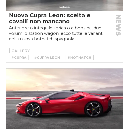
Nuova Cupra Leon: scelta e
NEWS
cavalli non mancano
Anteriore o integrale, ibrida o a benzina, due
volumi o station wagon: ecco tutte le varianti
della nuova hothatch spagnola
GALLERY
#CUPRA
#CUPRA LEON
#HOTHATCH
#HYBRID
#IBRIDA
#LEON
#LEON SPORTSTOURER
#PHEV
#PLUG-IN