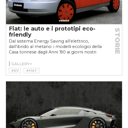
Fiat: le auto e i prototipi eco-
STORIE
friendly
Dal sistema Energy Saving all’elettrico,
dall’ibrido al metano: i modelli ecologici della
Casa torinese dagli Anni ’80 ai giorni nostri
GALLERY+
#EV
#FIAT
#FIAT CINQUECENTO ELETTRA
#FIAT ECOBASIC
#FIAT MULTIPLA BIPOWER
#FIAT MULTIPLA BLUPOWER
#FIAT MULTIPLA HYBRID POWER
#FIAT PANDA ARIA
#FIAT PANDA ELETTRA
#FIAT SEICENTO ELETTRA
#HYBRID
#MILD-HYBRID
#VELOCEKW