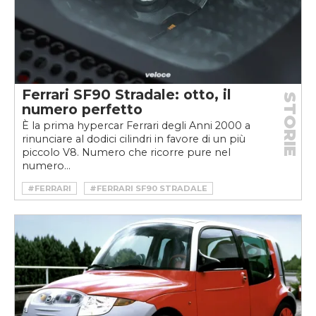
Ferrari SF90 Stradale: otto, il
STORIE
numero perfetto
È la prima hypercar Ferrari degli Anni 2000 a
rinunciare al dodici cilindri in favore di un più
piccolo V8. Numero che ricorre pure nel
numero...
#FERRARI
#FERRARI SF90 STRADALE
#HYBRID
#HYPERCAR
#IBRIDA
#SUPERCAR
#TURBO
#V8