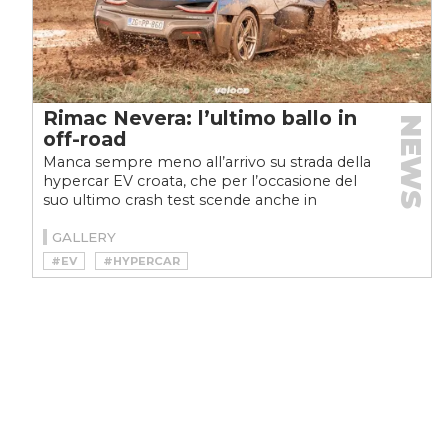
Rimac Nevera: l’ultimo ballo in
NEWS
off-road
Manca sempre meno all’arrivo su strada della
hypercar EV croata, che per l’occasione del
suo ultimo crash test scende anche in
fuoristrada. Il...
GALLERY
#EV
#HYPERCAR
#HYPERCAR ELETTRICA
#MATE RIMAC
#RIMAC
#RIMAC NEVERA
#RIMAC NEVERA OFF-ROAD
#VELOCEKW