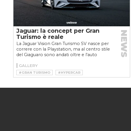
Jaguar: la concept per Gran
NEWS
Turismo è reale
La Jaguar Vision Gran Turismo SV nasce per
correre con la Playstation, ma al centro stile
del Giaguaro sono andati oltre e l'auto
digitale si...
GALLERY
#GRAN TURISMO
#HYPERCAR
#HYPERCAR ELETTRICA
#JAGUAR VISION GRAN TURISMO
#JAGUAR VISION GRAN TURISMO SV
#PLAYSTATION
#VELOCEKW
#VIDEOGAMES
#VIDEOGIOCHI
#VISION GRAN TURISMO