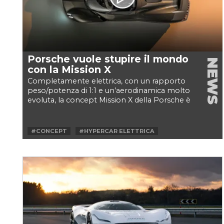
Porsche vuole stupire il mondo
NEWS
con la Mission X
Completamente elettrica, con un rapporto
peso/potenza di 1:1 e un’aerodinamica molto
evoluta, la concept Mission X della Porsche è
pronta a raccogliere...
#CONCEPT
#HYPERCAR ELETTRICA
#PORSCHE
#PORSCHE MISSION X