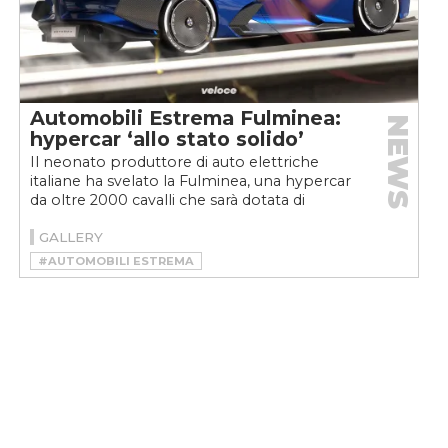
Automobili Estrema Fulminea:
NEWS
hypercar ‘allo stato solido’
Il neonato produttore di auto elettriche
italiane ha svelato la Fulminea, una hypercar
da oltre 2000 cavalli che sarà dotata di
batterie allo...
GALLERY
#AUTOMOBILI ESTREMA
#AUTOMOBILI ESTREMA FULMINEA
#FULMINEA
#HYPERCAR
#HYPERCAR ELETTRICA
#VELOCEKW