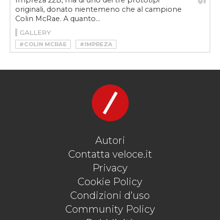
Impreza 22B, ma di uno dei tre prototipi
originali, donato nientemeno che al campione
Colin McRae. A quanto...
GALLERY
#COLIN MCRAE
#IMPREZA
#IMPREZA 22B
#SUBARU
#SUBARU IMPREZA 22B
#SUBARU IMPREZA COLIN MCRAE
Autori
Contatta veloce.it
Privacy
Cookie Policy
Condizioni d’uso
Community Policy