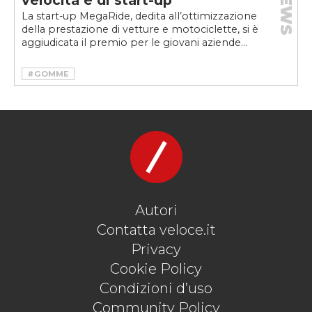
NEWS
velocità e di start-up
La start-up MegaRide, dedita all’ottimizzazione
della prestazione di vetture e motociclette, si è
aggiudicata il premio per le giovani aziende...
#GOMME
#ITALIAN MASTER STARTUP AWARD
#MEGARIDE
#PNEUMATICI
#SIMULAZIONE
Autori
Contatta veloce.it
Privacy
Cookie Policy
Condizioni d’uso
Community Policy