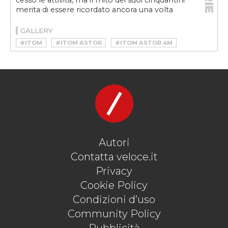
cessò le attività, ma il mito dei suoi cinquantini
merita di essere ricordato ancora una volta
GALLERY
#ITOM
#ITOM ASTOR
#ITOM ASTOR 4M
#MOTO
#MOTOVELOCE
#STOR
#VELOCEMOTO
Autori
Contatta veloce.it
Privacy
Cookie Policy
Condizioni d’uso
Community Policy