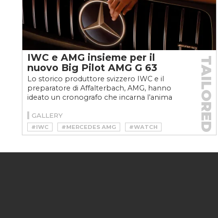
IWC e AMG insieme per il
TAILORED
nuovo Big Pilot AMG G 63
Lo storico produttore svizzero IWC e il
preparatore di Affalterbach, AMG, hanno
ideato un cronografo che incarna l’anima
della Classe G più eccessiva...
GALLERY
#IWC
#MERCEDES AMG
#WATCH