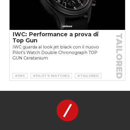
IWC: Performance a prova di
TAILORED
Top Gun
IWC guarda al look jet black con il nuovo
Pilot's Watch Double Chronograph TOP
GUN Ceratanium
#IWC
#PILOT'S WATCHES
#TAILORED
#TOP GUN
#WATCH