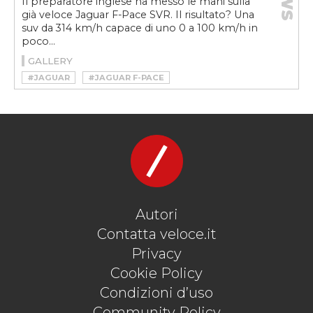
Il preparatore inglese ha messo le mani sulla
già veloce Jaguar F-Pace SVR. Il risultato? Una
suv da 314 km/h capace di uno 0 a 100 km/h in
poco...
GALLERY
#JAGUAR
#JAGUAR F-PACE
#JAGUAR F-PACE SVR
#JAGUAR SVR
#LISTER
#LISTER STEALTH
#SVR
Autori
Contatta veloce.it
Privacy
Cookie Policy
Condizioni d’uso
Community Policy