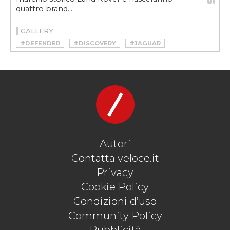
quattro brand...
GALLERY
#DEFENDER
#DISCOVERY
#JAGUAR
#JLR
#LAND ROVER
#MCGOVERN
#RANGE ROVER
Autori
Contatta veloce.it
Privacy
Cookie Policy
Condizioni d’uso
Community Policy