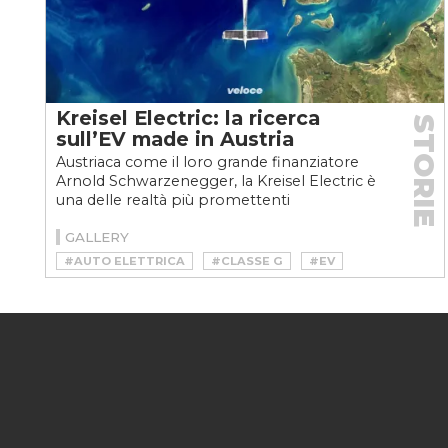
Kreisel Electric: la ricerca
STORIE
sull’EV made in Austria
Austriaca come il loro grande finanziatore
Arnold Schwarzenegger, la Kreisel Electric è
una delle realtà più promettenti
nell'innovazione dei...
GALLERY
#AUTO ELETTRICA
#CLASSE G
#EV
#EVEX PORSCHE 910E
#JOHANN KREISEL
#KREISEL
#KREISEL ELECTRIC
#VELOCEKW