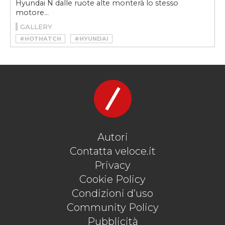
Hyundai N dalle ruote alte monterà lo stesso
motore...
GALLERY
#HOTHATCH
#HYUNDAI
#HYUNDAI KONA N
#HYUNDAI N
#KONA
#KONA N
Autori
Contatta veloce.it
Privacy
Cookie Policy
Condizioni d’uso
Community Policy
Pubblicità