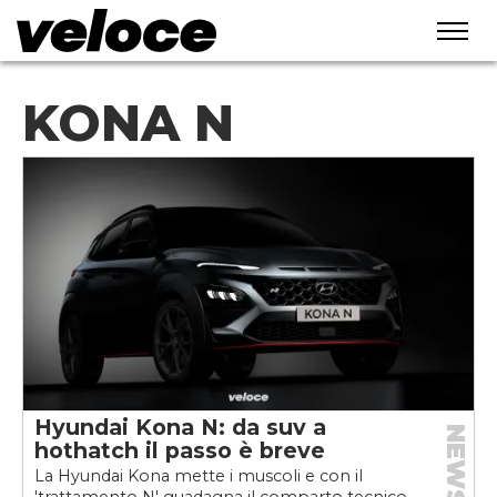
KONA N
Hyundai Kona N: da suv a
NEWS
hothatch il passo è breve
La Hyundai Kona mette i muscoli e con il