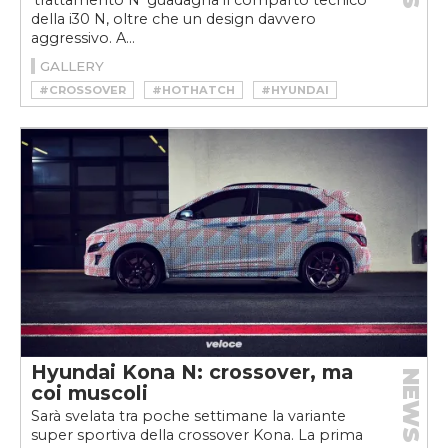
'trattamento N' guadagna il comparto tecnico
della i30 N, oltre che un design davvero
aggressivo. A...
GALLERY
#CROSSOVER
#HOTHATCH
#HYUNDAI
#HYUNDAI KONA N
#KONA N
#SUV
Hyundai Kona N: crossover, ma
NEWS
coi muscoli
Sarà svelata tra poche settimane la variante
super sportiva della crossover Kona. La prima