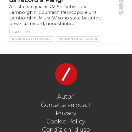
NEWS
da record a Parigi
All'asta parigina di RM Sotheby's una
Lamborghini Countach Periscopio e una
Lamborghini Miura SV sono state battute a
prezzi da record, nonostante...
GALLERY
#COUNTACH 1120262
#COUNTACH LP 400
#COUNTACH PERISCOPIO
#LAMBORGHINI
#LAMBORGHINI COUNTACH
#LAMBORGHINI COUNTACH LP 400
#LAMBORGHINI COUNTACH PERISCOPIO
#LAMBORGHINI MIURA
#LAMBORGHINI MIURA SV
#MIURA SV
#MIURA SV 4840
#RM SOTHEBY’S
Autori
Contatta veloce.it
Privacy
Cookie Policy
Condizioni d’uso