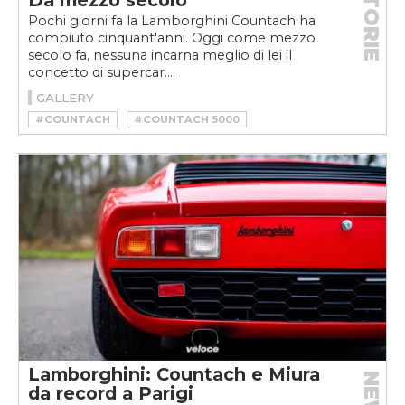
STORIE
Da mezzo secolo
Pochi giorni fa la Lamborghini Countach ha
compiuto cinquant'anni. Oggi come mezzo
secolo fa, nessuna incarna meglio di lei il
concetto di supercar....
GALLERY
#COUNTACH
#COUNTACH 5000
#COUNTACH LP 400
#COUNTACH PERISCOPIO
#LAMBORGHINI
#LAMBORGHINI COUNTACH
#LAMBORGHINI COUNTACH 25TH ANNIVERSARY
#LAMBORGHINI COUNTACH PERISCOPIO
#MARCELLO GANDINI
#PAOLO STANZANI
#SUPERCAR
Lamborghini: Countach e Miura
NEWS
da record a Parigi