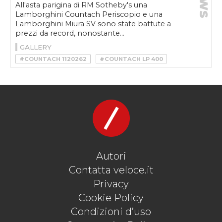
All'asta parigina di RM Sotheby's una
Lamborghini Countach Periscopio e una
Lamborghini Miura SV sono state battute a
prezzi da record, nonostante...
GALLERY
#COUNTACH 1120262
#COUNTACH LP 400
#COUNTACH PERISCOPIO
#LAMBORGHINI
#LAMBORGHINI COUNTACH
#LAMBORGHINI COUNTACH LP 400
#LAMBORGHINI COUNTACH PERISCOPIO
#LAMBORGHINI MIURA
#LAMBORGHINI MIURA SV
#MIURA SV
#MIURA SV 4840
#RM SOTHEBY’S
Autori
Contatta veloce.it
Privacy
Cookie Policy
Condizioni d’uso