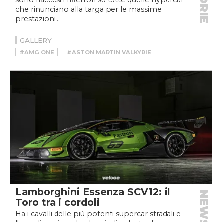
STORIE
sono riaccesi i riflettori su tutte quelle hypercar
che rinunciano alla targa per le massime
prestazioni...
GALLERY
#AMG ONE
#ASTON MARTIN VALKYRIE
#BUGATTI BOLIDE
#HYPERCAR
#LAMBORGHINI ESSENZA SCV12
#MOTORSPORT
#TRACK CAR
#TRACKDAY
#V12
#V8
Lamborghini Essenza SCV12: il
NEWS
Toro tra i cordoli
Ha i cavalli delle più potenti supercar stradali e