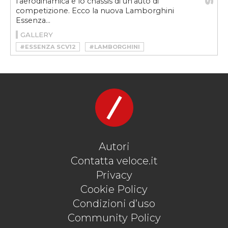
l'aerodinamica e lo chassis di un'auto di
competizione. Ecco la nuova Lamborghini
Essenza...
GALLERY
#ESSENZA SCV12
#LAMBORGHINI
#LAMBORGHINI ESSENZA SCV12
#LAMBORGHINI SQUADRA CORSE
#SCV12
#SUPERCAR
#TRACKDAY
#V12
Autori
Contatta veloce.it
Privacy
Cookie Policy
Condizioni d’uso
Community Policy