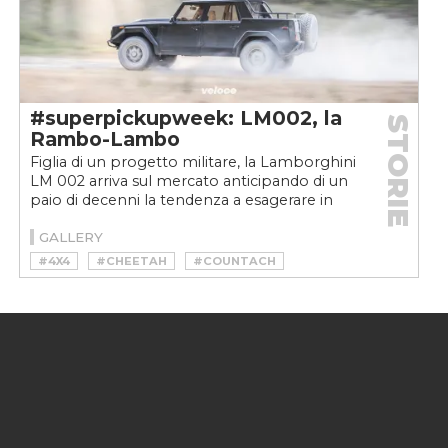
#superpickupweek: LM002, la
STORIE
Rambo-Lambo
Figlia di un progetto militare, la Lamborghini
LM 002 arriva sul mercato anticipando di un
paio di decenni la tendenza a esagerare in
tutto....
GALLERY
#4X4
#CHEETAH
#COUNTACH
#FUORISTRADA
#LAMBORGHINI
#LAMBORGHINI LM 002
#LAMBORGHINI LM002
#LM002
#OFF ROAD
#PICKUP
#SUPERPICKUPWEEK
#V12