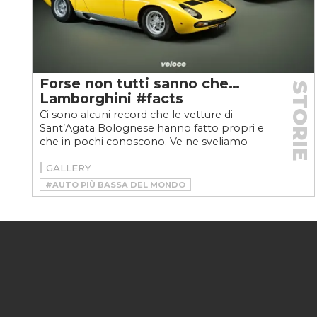
Forse non tutti sanno che…
STORIE
Lamborghini #facts
Ci sono alcuni record che le vetture di
Sant’Agata Bolognese hanno fatto propri e
che in pochi conoscono. Ve ne sveliamo
cinque
GALLERY
#AUTO PIÙ BASSA DEL MONDO
#BOB WALLACE
#GIAMPAOLO DALLARA
#LAMBORGHINI
#LAMBORGHINI COUTACH
#LAMBORGHINI LM002
#LAMBORGHINI MARZAL
#LAMBORGHINI MIURA
#MARCELLO GANDINI
#PAOLO STANZANI
#PORTIERE A FORBICE
#PRIMO SUV SPORTIVO