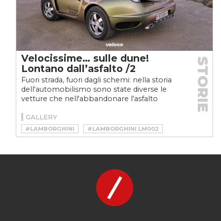
Velocissime… sulle dune!
STORIE
Lontano dall’asfalto /2
Fuori strada, fuori dagli schemi: nella storia
dell'automobilismo sono state diverse le
vetture che nell'abbandonare l'asfalto
hanno 'perso'...
GALLERY
#LAMBORGHINI
#LAMBORGHINI LM002
#PORSCHE
#PORSCHE 911
#PORSCHE 911 OFFROAD
#RINSPEED
#RINSPEED BEDOUIN
#RINSPEED BEDOUIN 911
#RINSPEED BEDOUIN PORSCHE