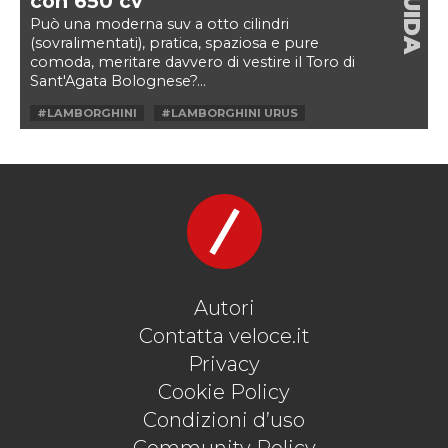
GUIDA
con 650 cv
Può una moderna suv a otto cilindri
(sovralimentati), pratica, spaziosa e pure
comoda, meritare davvero di vestire il Toro di
Sant'Agata Bolognese?...
#LAMBORGHINI
#LAMBORGHINI URUS
#LAMBORGHINI URUS IN FUORI STRADA
#LAMBORGHINI URUS PEARL CAPSULE
#LAMBORGHINI URUS PROVA
#LAMBORGHINI URUS RECENSIONE
#LAMBORGHINI URUS TEST
#LAMBORGHINI URUS TEST DRIVE
#URUS
Autori
Contatta veloce.it
Privacy
Cookie Policy
Condizioni d’uso
Community Policy