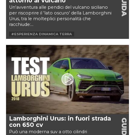
GUIDA
attorno al vulcano
Un'avventura alle pendici del vulcano siciliano
per riscoprire il 'lato oscuro' della Lamborghini
Urus, tra le molteplici personalità che
racchiude:...
#ESPERIENZA DINAMICA TERRA
#FUORISTRADA
#LAMBORGHINI URUS
#LAMBORGHINI URUS IN FUORI STRADA
#LAMBORGHINI URUS OFFROAD
#LAMBORGHINI URUS TEST
#LAMBORGHINI URUS TEST DRIVE
#OFF ROAD
#SUV
Lamborghini Urus: in fuori strada
GUIDA
con 650 cv
Può una moderna suv a otto cilindri