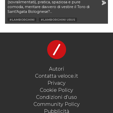
(sovralimentati), pratica, spaziosa e pure
comoda, meritare davvero di vestire il Toro di
Sant'Agata Bolognese?...
#LAMBORGHINI
#LAMBORGHINI URUS
#LAMBORGHINI URUS IN FUORI STRADA
#LAMBORGHINI URUS PEARL CAPSULE
#LAMBORGHINI URUS PROVA
#LAMBORGHINI URUS RECENSIONE
#LAMBORGHINI URUS TEST
#LAMBORGHINI URUS TEST DRIVE
#URUS
Autori
Contatta veloce.it
Privacy
Cookie Policy
Condizioni d’uso
Community Policy
Pubblicità