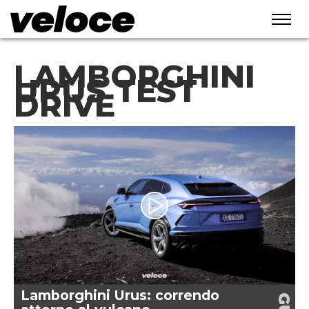
LAMBORGHINI
URUS TEST
DRIVE
Lamborghini Urus: correndo