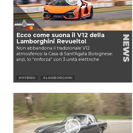
Ecco come suona il V12 della
NEWS
Lamborghini Revuelto!
Non abbandona il tradizionale V12
atmosferico la Casa di Sant'Agata Bolognese:
anzi, lo “rinforza” con 3 unità elettriche
alimentate da una piccola...
#HYBRID
#LAMBORGHINI
#LAMBORGHINI REVUELTO
#SUPERCAR
#V12