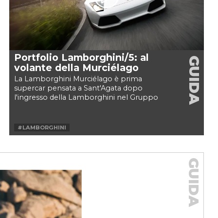
Portfolio Lamborghini/5: al
GUIDA
volante della Murciélago
La Lamborghini Murciélago è prima
supercar pensata a Sant'Agata dopo
l'ingresso della Lamborghini nel Gruppo
Volkswagen, è stata anche l'ultima...
#LAMBORGHINI
#LAMBORGHINI MURCIÉLAGO
#LAMBORGHINI V12
#MURCIELAGO
#V12
GUIDA