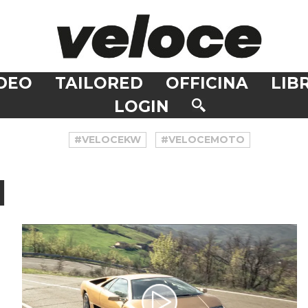
DEO
TAILORED
OFFICINA
LIBR
LOGIN
#VELOCEKW
#VELOCEMOTO
I