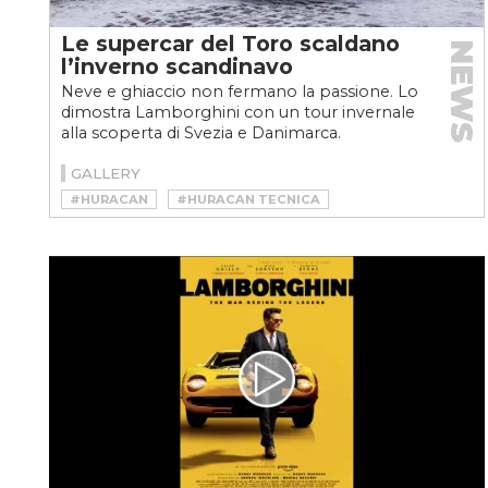
Le supercar del Toro scaldano
NEWS
l’inverno scandinavo
Neve e ghiaccio non fermano la passione. Lo
dimostra Lamborghini con un tour invernale
alla scoperta di Svezia e Danimarca.
Protagoniste Huracán...
GALLERY
#HURACAN
#HURACAN TECNICA
#LAMBORGHINI
#LAMBORGHINI HURACAN
#LAMBORGHINI HURACAN STO
#LAMBORGHINI HURACAN TECNICA
#LAMBORGHINI NEVE
#LAMBORGHINI URUS
#LAMBORGHINI URUS PERFORMANTE
#LAMBORGHINI URUS S