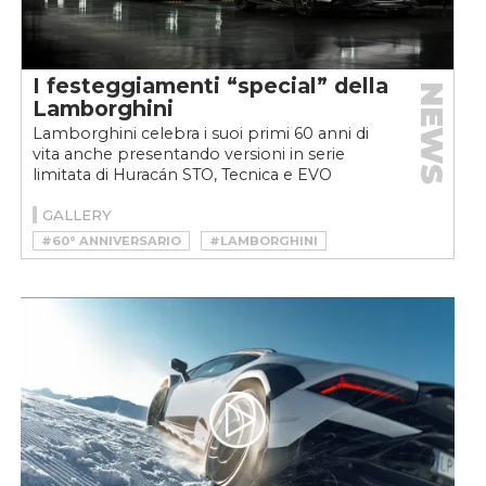
I festeggiamenti “special” della
NEWS
Lamborghini
Lamborghini celebra i suoi primi 60 anni di
vita anche presentando versioni in serie
limitata di Huracán STO, Tecnica e EVO
Spyder. Solo 60 esemplari...
GALLERY
#60° ANNIVERSARIO
#LAMBORGHINI
#LAMBORGHINI HURACAN
#LAMBORGHINI HURACAN 60°