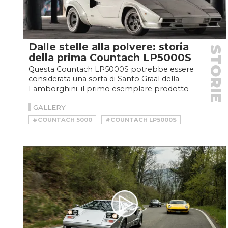
Dalle stelle alla polvere: storia
STORIE
della prima Countach LP5000S
Questa Countach LP5000S potrebbe essere
considerata una sorta di Santo Graal della
Lamborghini: il primo esemplare prodotto
di un modello iconico...
GALLERY
#COUNTACH 5000
#COUNTACH LP5000S
#LAMBORGHINI
#LP5000S