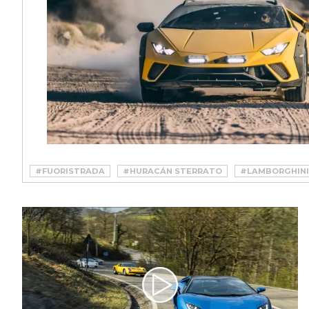
#FUORISTRADA
#HURACÁN STERRATO
#LAMBORGHINI
#LAMBORGHINI HURACAN STERRATO
#OFFROAD
#SUP