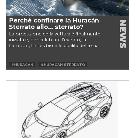
Perché confinare la Huracán
NEWS
Sterrato allo… sterrato?
La produzione della vettura è finalmente
iniziata e, per celebrare l'evento, la
Lamborghini esibisce le qualità della sua
"supercar da fuoristrada"...
#HURACAN
#HURACÁN STERRATO
#LAMBORGHINI
#STERRATO