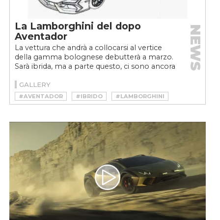
La Lamborghini del dopo
NEWS
Aventador
La vettura che andrà a collocarsi al vertice
della gamma bolognese debutterà a marzo.
Sarà ibrida, ma a parte questo, ci sono ancora
poche certezze....
GALLERY
#AVENTADOR
#IBRIDO
#LAMBORGHINI
#SUPERCAR