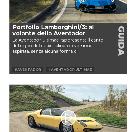
Portfolio Lamborghini/3: al
GUIDA
volante della Aventador
La Aventador Ultimae rappresenta il canto
del cigno del dodici cilindri in versione
aspirata, senza alcuna forma di
elettrificazione. Finché...
#AVENTADOR
#AVENTADOR ULTIMAE
#LAMBORGHINI
#ULTIMAE