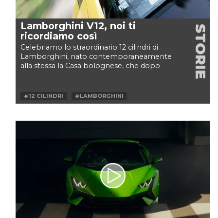
Lamborghini V12, noi ti
STORIE
ricordiamo così
Celebriamo lo straordinario 12 cilindri di
Lamborghini, nato contemporaneamente
alla stessa la Casa bolognese, che dopo
sessant'anni di onorato...
#12 CILINDRI
#LAMBORGHINI
#LAMBORGHINI V12
#V12