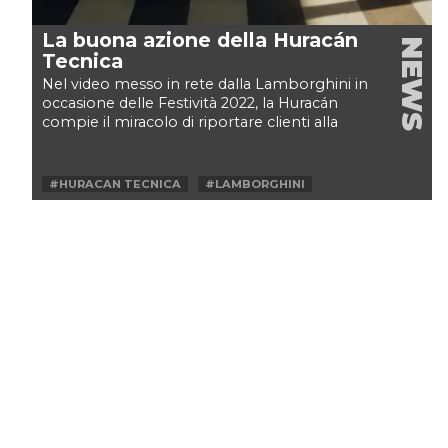
La buona azione della Huracán
NEWS
Tecnica
Nel video messo in rete dalla Lamborghini in
occasione delle Festività 2022, la Huracán
compie il miracolo di riportare clienti alla
bottega...
#HURACAN TECNICA
#LAMBORGHINI
#LAMBORGHINI HURACAN