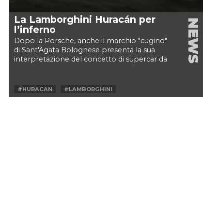
La Lamborghini Huracán per
NEWS
l’inferno
Dopo la Porsche, anche il marchio "cugino"
di Sant'Agata Bolognese presenta la sua
interpretazione del concetto di supercar da
fuoristrada:...
#HURACAN
#LAMBORGHINI
#LAMBORGHINI HURACAN STERRATO
#STERRATO