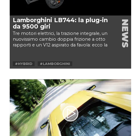
Lamborghini LB744: la plug-in
NEWS
da 9500 giri
Tre motori elettrici, la trazione integrale, un
nuovissimo cambio doppia frizione a otto
rapporti e un V12 aspirato da favola: ecco la
"ricetta"...
#HYBRID
#LAMBORGHINI
#LAMBORGHINI V12
#NUOVA SUPERCAR LAMBORGHINI
#V12
#V12 PLUG-IN