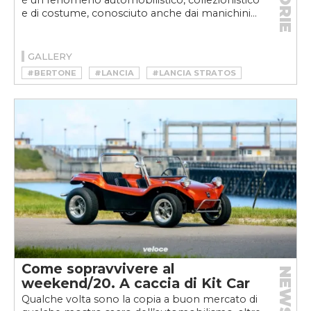
STORIE
è un fenomeno automobilistico, collezionistico
e di costume, conosciuto anche dai manichini...
GALLERY
#BERTONE
#LANCIA
#LANCIA STRATOS
#LANCIA STRATOS ALL'ASTA
#LANCIA STRATOS REPLICA
#LANCIA STRATOS RM SOTHEBY'S
#LB SPECIALIST CARS
#REPLICA
#STRATOS
Come sopravvivere al
NEWS
weekend/20. A caccia di Kit Car
Qualche volta sono la copia a buon mercato di