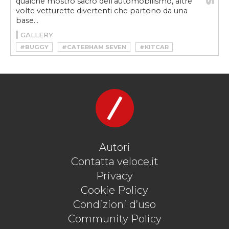
qualche mostro sacro dell’automobilismo, altre
volte vetturette divertenti che partono da una
base...
GALLERY
#BUGGY
#CATERHAM SEVEN
#KITCAR
#LANCIA STRATOS
#LANCIA STRATOS REPLICA
#LB SPECIALIST CARS
#LOTUS 23
#MINI ERA TURBO
#PILGRIM MOTORSPORT
#PORSCHE 356 REPLICA
#TIGER MOTORSPORT
Autori
Contatta veloce.it
Privacy
Cookie Policy
Condizioni d’uso
Community Policy