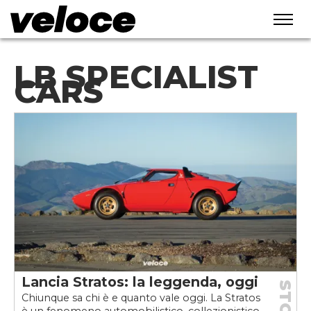
LB SPECIALIST
CARS
Lancia Stratos: la leggenda, oggi
Chiunque sa chi è e quanto vale oggi. La Stratos