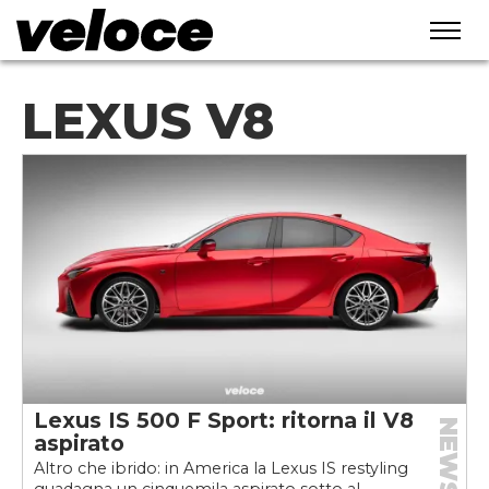
LEXUS V8
Lexus IS 500 F Sport: ritorna il V8
NEWS
aspirato
Altro che ibrido: in America la Lexus IS restyling