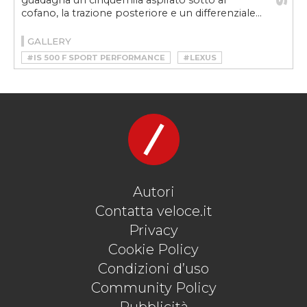
guadagna un cinquemila aspirato sotto al
cofano, la trazione posteriore e un differenziale...
GALLERY
#IS 500 F SPORT PERFORMANCE
#LEXUS
#LEXUS IS
#LEXUS IS 500 F SPORT PERFORMANCE
#LEXUS IS F SPORT
#LEXUS V8
#V8 ASPIRATO
Autori
Contatta veloce.it
Privacy
Cookie Policy
Condizioni d’uso
Community Policy