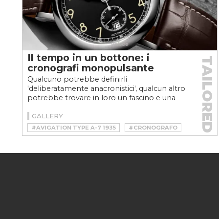
Il tempo in un bottone: i
TAILORED
cronografi monopulsante
Qualcuno potrebbe definirli
'deliberatamente anacronistici', qualcun altro
potrebbe trovare in loro un fascino e una
pulizia stilistica a cui...
GALLERY
#AVIGATION TYPE A-7 1935
#CRONOGRAFO
#CRONOGRAFO MONOPULSANTE
#HANHART RACEMASTER
#HANHART RACEMASTER GMT
#LONGINES AVIGATION TYPE A-7 1935
#MONTBLANC
#MONTBLANC 1858 MONOPUSHER
#MONTBLANC 1858 MONOPUSHER CHRONOGRAPH
#PIONEER RACEMASTER GTM
#RACEMASTER