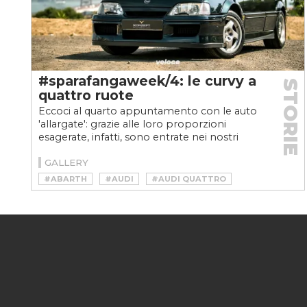
#sparafangaweek/4: le curvy a
STORIE
quattro ruote
Eccoci al quarto appuntamento con le auto
'allargate': grazie alle loro proporzioni
esagerate, infatti, sono entrate nei nostri
cuori
GALLERY
#ABARTH
#AUDI
#AUDI QUATTRO
#AUDI SPORT QUATTRO
#FIAT 131 ABARTH
#LOTEC
#LOTUS
#MONTEVERDI HAI
#OPEL OMEGA
#OPEL OMEGA LOTUS
#RENAULT
#RENAULT 5
#RENAULT 5 TURBO
#SPARAFANGAWEEK
#SPARAFANGAWEEKVELOCE
#TESTA D'ORO