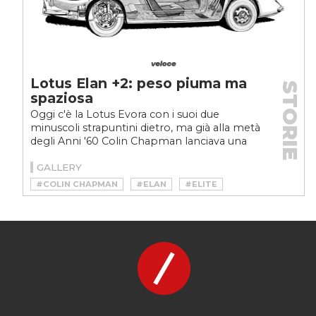
Lotus Elan +2: peso piuma ma
STORIE
spaziosa
Oggi c'è la Lotus Evora con i suoi due
minuscoli strapuntini dietro, ma già alla metà
degli Anni '60 Colin Chapman lanciava una
leggerissima...
GALLERY
#COLIN CHAPMAN
#ELAN
#ELITE
#LOTUS
#LOTUS ELAN
#LOTUS ELAN +2
#LOTUS ELITE
#SPORTSCAR