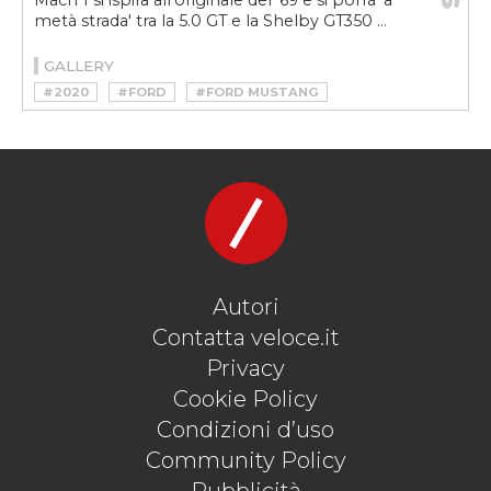
Mach 1 si ispira all’originale del ’69 e si porrà 'a
metà strada' tra la 5.0 GT e la Shelby GT350 ...
GALLERY
#2020
#FORD
#FORD MUSTANG
#FORD MUSTANG MACH 1
#MACH 1
#MUSCLECAR
#MUSTANG MACH 1
#SPORTSCAR
Autori
Contatta veloce.it
Privacy
Cookie Policy
Condizioni d’uso
Community Policy