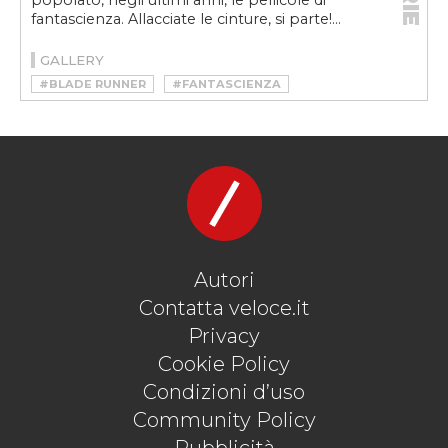
popolato, negli ultimi anni, le pellicole di
fantascienza. Allacciate le cinture, si parte!...
GALLERY
#BLADE RUNNER
#FANTASCIENZA
#FILM
#MAD MAX
#MINORITY REPORT
#THX 1138
#TOTAL RECALL
Autori
Contatta veloce.it
Privacy
Cookie Policy
Condizioni d’uso
Community Policy