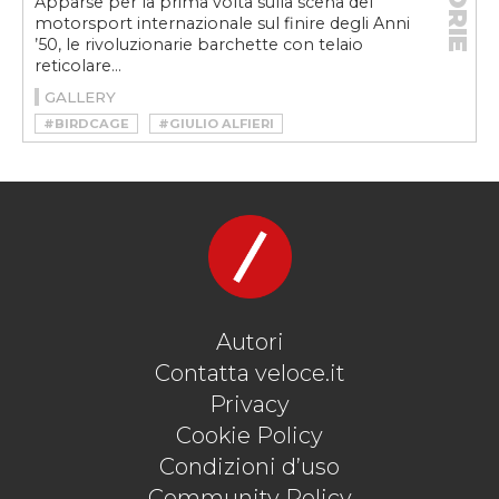
STORIE
Apparse per la prima volta sulla scena del
motorsport internazionale sul finire degli Anni
’50, le rivoluzionarie barchette con telaio
reticolare...
GALLERY
#BIRDCAGE
#GIULIO ALFIERI
#MASERATI
#MASERATI BIRDCAGE
#MASERATI BIRDCAGE 75TH
#MASERATI BIRDCAGE TIPO 60
#MASERATI BIRDCAGE TIPO 61
#MASERATI BIRDCAGE TIPO 63
#MASERATI BIRDCAGE TIPO 64
#MASERATI BIRDCAGE TIPO 65
#MASERATIWEEK
#PININFARINA
Autori
Contatta veloce.it
Privacy
Cookie Policy
Condizioni d’uso
Community Policy