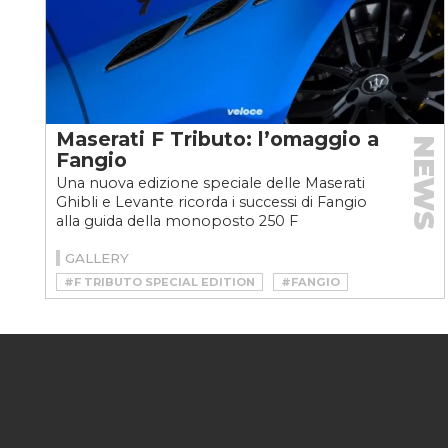
Maserati F Tributo: l’omaggio a
NEWS
Fangio
Una nuova edizione speciale delle Maserati
Ghibli e Levante ricorda i successi di Fangio
alla guida della monoposto 250 F
GALLERY
#F TRIBUTO SPECIAL EDITION
#FANGIO
#LIMITED EDITION
#MASERATI
#MASERATI F TRIBUTO
#MASERATI GHIBLI
#MASERATI GHIBLI F TRIBUTO SPECIAL EDITION
#MASERATI LEVANTE
#MASERATI LEVANTE F TRIBUTO SPECIAL EDITION