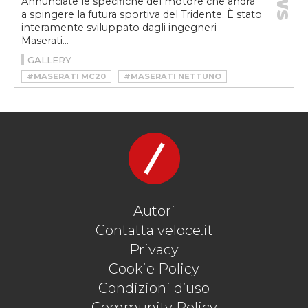
Annunciate le specifiche del motore che andrà
a spingere la futura sportiva del Tridente. È stato
interamente sviluppato dagli ingegneri
Maserati...
GALLERY
#MASERATI MC20
#MASERATI NETTUNO
#MC20
#TURBO
#V6
Autori
Contatta veloce.it
Privacy
Cookie Policy
Condizioni d’uso
Community Policy