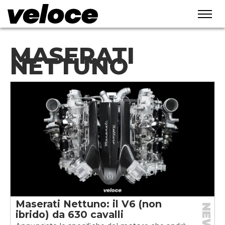
MASERATI
NETTUNO
Maserati Nettuno: il V6 (non
NEWS
ibrido) da 630 cavalli