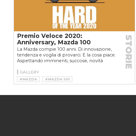
Premio Veloce 2020:
STORIE
Anniversary, Mazda 100
La Mazda compie 100 anni. Di innovazione,
tendenza e voglia di provarci. E la cosa piace.
Aspettando imminenti, succose, novità
sull'affaire...
GALLERY
#MAZDA
#MAZDA 100
#PREMIOVELOCE
#PREMIOVELOCE2020
#PREMIOVELOCEHARD
#VELOCE AWARDS