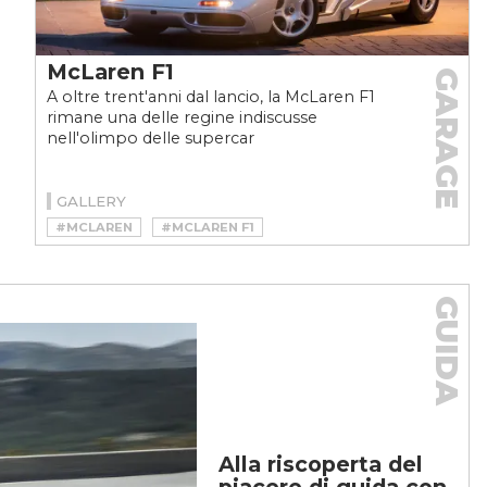
McLaren F1
GARAGE
A oltre trent'anni dal lancio, la McLaren F1
rimane una delle regine indiscusse
nell'olimpo delle supercar
GALLERY
#MCLAREN
#MCLAREN F1
#MCLAREN F1 STORIA
GUIDA
Alla riscoperta del