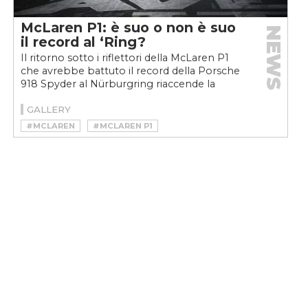
McLaren P1: è suo o non è suo
NEWS
il record al ‘Ring?
Il ritorno sotto i riflettori della McLaren P1
che avrebbe battuto il record della Porsche
918 Spyder al Nürburgring riaccende la
questione su...
GALLERY
#MCLAREN
#MCLAREN P1