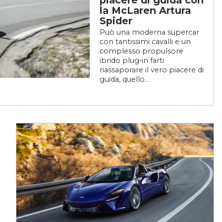
piacere di guida con
la McLaren Artura
Spider
Può una moderna supercar
con tantissimi cavalli e un
complesso propulsore
ibrido plug-in farti
riassaporare il vero piacere di
guida, quello...