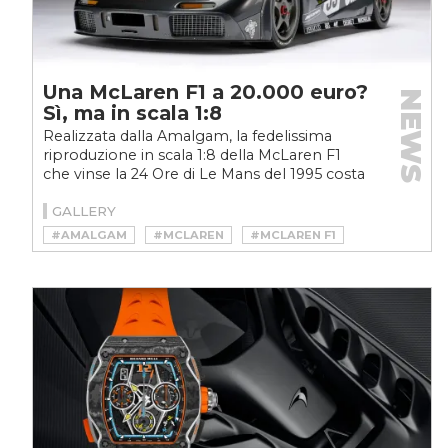
Una McLaren F1 a 20.000 euro?
NEWS
Sì, ma in scala 1:8
Realizzata dalla Amalgam, la fedelissima
riproduzione in scala 1:8 della McLaren F1
che vinse la 24 Ore di Le Mans del 1995 costa
la bellezza...
GALLERY
#AMALGAM
#MCLAREN
#MCLAREN F1