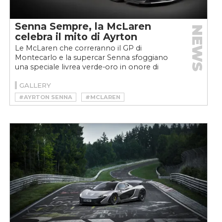
Senna Sempre, la McLaren
NEWS
celebra il mito di Ayrton
Le McLaren che correranno il GP di
Montecarlo e la supercar Senna sfoggiano
una speciale livrea verde-oro in onore di
Ayrton Senna
GALLERY
#AYRTON SENNA
#MCLAREN
#MCLAREN SENNA