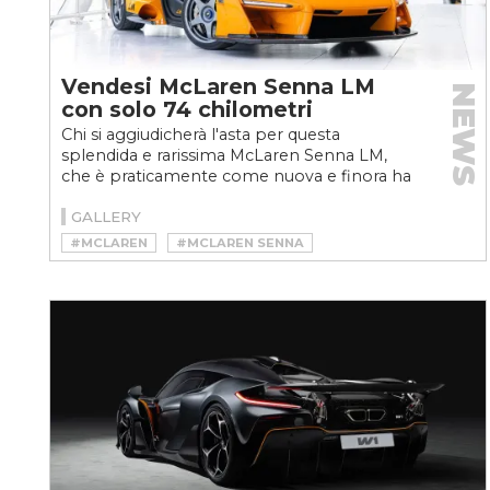
Vendesi McLaren Senna LM
NEWS
con solo 74 chilometri
Chi si aggiudicherà l'asta per questa
splendida e rarissima McLaren Senna LM,
che è praticamente come nuova e finora ha
viaggiato a una media...
GALLERY
#MCLAREN
#MCLAREN SENNA
#MCLAREN SENNA LM