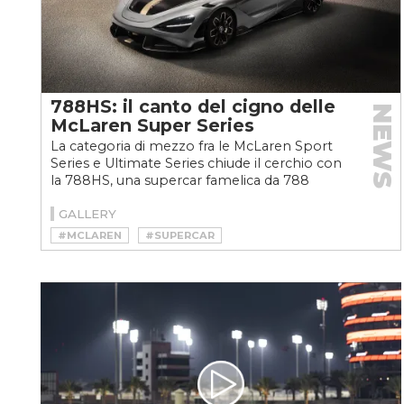
788HS: il canto del cigno delle
NEWS
McLaren Super Series
La categoria di mezzo fra le McLaren Sport
Series e Ultimate Series chiude il cerchio con
la 788HS, una supercar famelica da 788
cavalli, un’aerodinamica...
GALLERY
#MCLAREN
#SUPERCAR