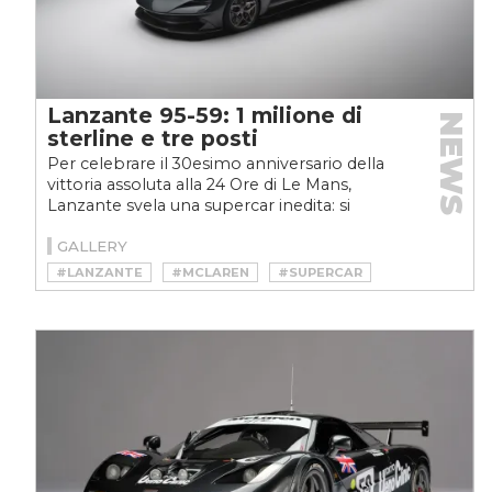
Lanzante 95-59: 1 milione di
NEWS
sterline e tre posti
Per celebrare il 30esimo anniversario della
vittoria assoluta alla 24 Ore di Le Mans,
Lanzante svela una supercar inedita: si
chiama 95-59 e...
GALLERY
#LANZANTE
#MCLAREN
#SUPERCAR