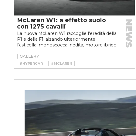
McLaren W1: a effetto suolo
NEWS
con 1275 cavalli
La nuova McLaren W1 raccoglie l’eredità della
P1 e della F1, alzando ulteriormente
l’asticella: monoscocca inedita, motore ibrido
da 9.200 giri...
GALLERY
#HYPERCAR
#MCLAREN