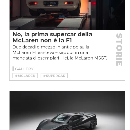
No, la prima supercar della
STORIE
McLaren non è la F1
Due decadi e mezzo in anticipo sulla
McLaren F1 esisteva – seppur in una
manciata di esemplari – lei, la McLaren M6GT,
una supercar con la potenza...
GALLERY
#MCLAREN
#SUPERCAR