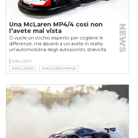
Una McLaren MP4/4 così non
NEWS
l’avete mai vista
Ci vuole un occhio esperto per cogliere le
differenze, ma davanti a voi avete in realtà
un’automobilina degli autoscontri, stravolta
per assomigliare...
GALLERY
#MCLAREN
#MCLAREN MP4/4