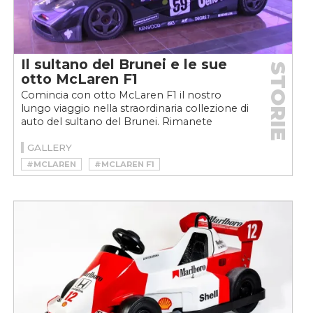
Il sultano del Brunei e le sue
STORIE
otto McLaren F1
Comincia con otto McLaren F1 il nostro
lungo viaggio nella straordinaria collezione di
auto del sultano del Brunei. Rimanete
connessi, ne vedrete...
GALLERY
#MCLAREN
#MCLAREN F1
#SULTANO DEL BRUNEI