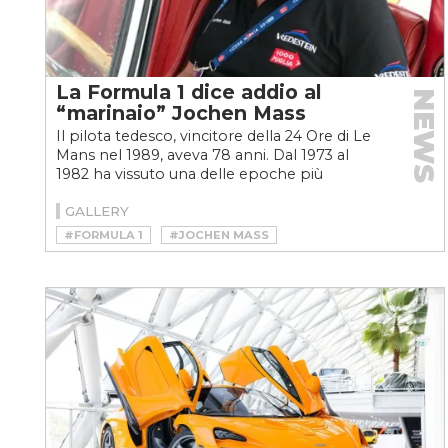
La Formula 1 dice addio al
NEWS
“marinaio” Jochen Mass
Il pilota tedesco, vincitore della 24 Ore di Le
Mans nel 1989, aveva 78 anni. Dal 1973 al
1982 ha vissuto una delle epoche più
pericolose e spettacolari...
GALLERY
#FORMULA 1
#JOCHEN MASS
#MCLAREN