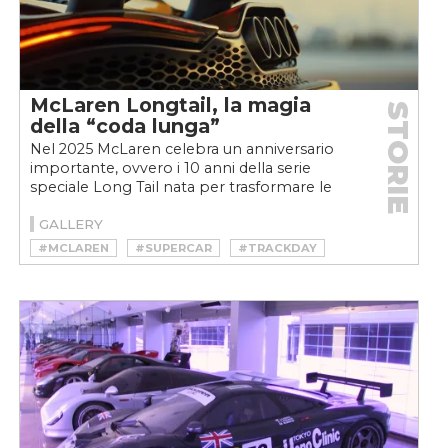
McLaren Longtail, la magia
STORIE
della “coda lunga”
Nel 2025 McLaren celebra un anniversario
importante, ovvero i 10 anni della serie
speciale Long Tail nata per trasformare le
velocissime supercar...
GALLERY
#MCLAREN
#SUPERCAR
#TRACKDAY