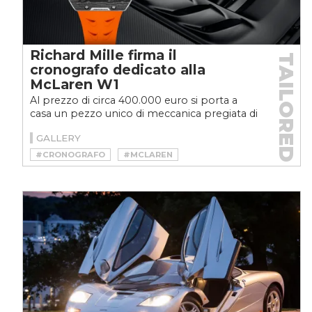
Richard Mille firma il
TAILORED
cronografo dedicato alla
McLaren W1
Al prezzo di circa 400.000 euro si porta a
casa un pezzo unico di meccanica pregiata di
altissimo livello, realizzato con materiali
GALLERY
pregiati,...
#CRONOGRAFO
#MCLAREN
#OROLOGIO
#RICHARD MILLE