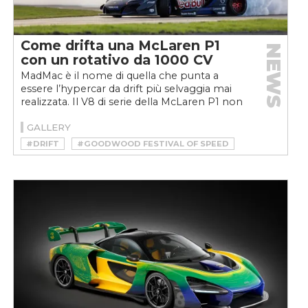
Come drifta una McLaren P1
NEWS
con un rotativo da 1000 CV
MadMac è il nome di quella che punta a
essere l’hypercar da drift più selvaggia mai
realizzata. Il V8 di serie della McLaren P1 non
bastava e...
GALLERY
#DRIFT
#GOODWOOD FESTIVAL OF SPEED
#LANZANTE
#MCLAREN