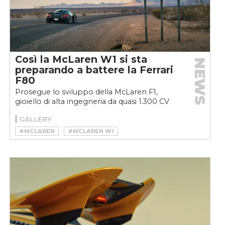
Così la McLaren W1 si sta
NEWS
preparando a battere la Ferrari
F80
Prosegue lo sviluppo della McLaren F1,
gioiello di alta ingegneria da quasi 1.300 CV
che promette prestazioni (quasi) da Formula
GALLERY
1 (e di essere...
#MCLAREN
#MCLAREN W1